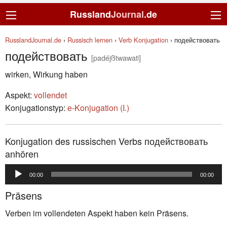
Russland
Journal
.de
RusslandJournal.de
›
Russisch lernen
›
Verb Konjugation
›
подействовать
подействовать
[padéjßtwawatʲ]
wirken, Wirkung haben
Aspekt:
vollendet
Konjugationstyp:
е-Konjugation (I.)
Konjugation des russischen Verbs подействовать
anhören
Audio-
00:00
00:00
Player
Präsens
Verben im vollendeten Aspekt haben kein Präsens.