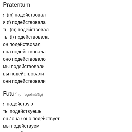
Präteritum
я (m) подействовал
я (f) подействовала
ты (m) подействовал
ты (f) подействовала
он подействовал
она подействовала
оно подействовало
мы подействовали
вы подействовали
они подействовали
Futur
(unregelmäßig)
я подействую
ты подействуешь
он / она / оно подействует
мы подействуем