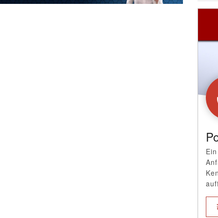
Po
Ein
Anf
Ken
auf