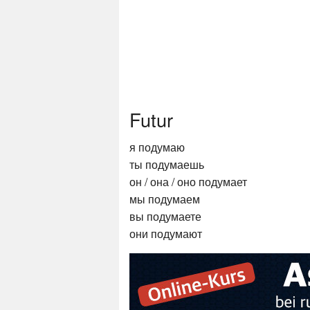
Futur
я подумаю
ты подумаешь
он / она / оно подумает
мы подумаем
вы подумаете
они подумают