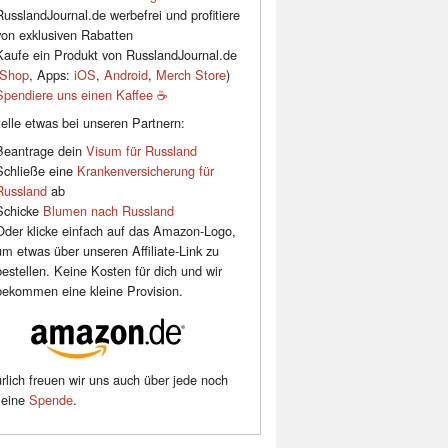
RusslandJournal.de werbefrei und profitiere
von exklusiven Rabatten
Kaufe ein Produkt von RusslandJournal.de
Shop
, Apps:
iOS
,
Android
,
Merch Store
)
Spendiere uns einen Kaffee ☕️
elle etwas bei unseren Partnern:
Beantrage dein
Visum für Russland
Schließe eine
Krankenversicherung für
Russland
ab
Schicke
Blumen nach Russland
Oder klicke einfach auf das Amazon-Logo,
um etwas über unseren Affiliate-Link zu
bestellen. Keine Kosten für dich und wir
bekommen eine kleine Provision.
rlich freuen wir uns auch über jede noch
leine
Spende
.