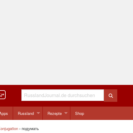
Apps
Russland
Rezepte
Shop
onjugation
›
подумать