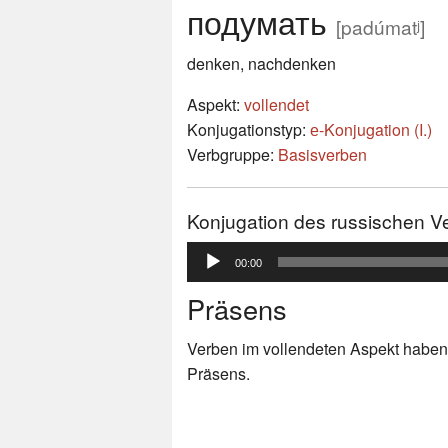
подумать
[padúmatʲ]
denken, nachdenken
Aspekt:
vollendet
Konjugationstyp:
е-Konjugation (I.)
Verbgruppe:
Basisverben
Konjugation des russischen 
Audio-
00:00
Player
Präsens
Verben im vollendeten Aspekt haben
Präsens.