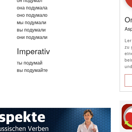
он подумал
она подумала
оно подумало
On
мы подумали
Asp
вы подумали
они подумали
Ler
zu 
Imperativ
ein
bei
ты подумай
und
вы подумайте