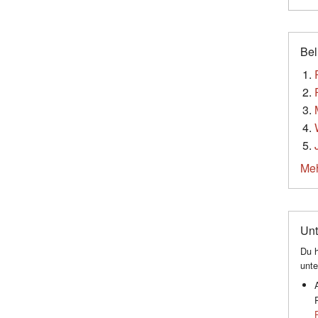
Bel
Meh
Unt
Du h
unte