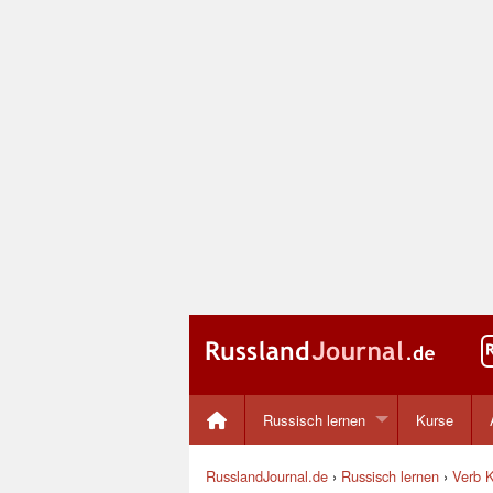
Russisch lernen
Kurse
RusslandJournal.de
›
Russisch lernen
›
Verb K