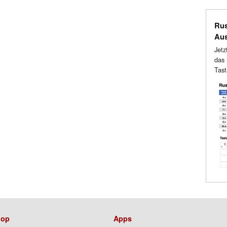
Rus
Au
Jetz
das 
Tast
op
Apps