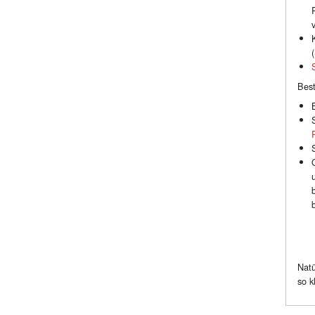
(
Best
Natü
so k