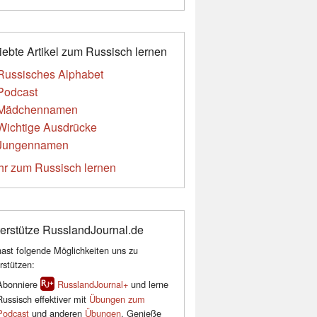
iebte Artikel zum Russisch lernen
Russisches Alphabet
Podcast
Mädchennamen
Wichtige Ausdrücke
Jungennamen
r zum Russisch lernen
erstütze RusslandJournal.de
ast folgende Möglichkeiten uns zu
rstützen:
Abonniere
RusslandJournal+
und lerne
Russisch effektiver mit
Übungen zum
Podcast
und anderen
Übungen
. Genieße