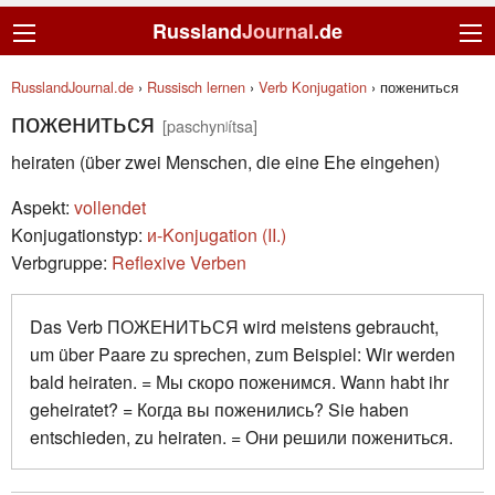
Russland
Journal
.de
RusslandJournal.de
›
Russisch lernen
›
Verb Konjugation
›
пожениться
пожениться
[paschynʲítsa]
heiraten (über zwei Menschen, die eine Ehe eingehen)
Aspekt:
vollendet
Konjugationstyp:
и-Konjugation (II.)
Verbgruppe:
Reflexive Verben
Das Verb ПОЖЕНИТЬСЯ wird meistens gebraucht,
um über Paare zu sprechen, zum Beispiel: Wir werden
bald heiraten. = Мы скоро поженимся. Wann habt ihr
geheiratet? = Когда вы поженились? Sie haben
entschieden, zu heiraten. = Они решили пожениться.