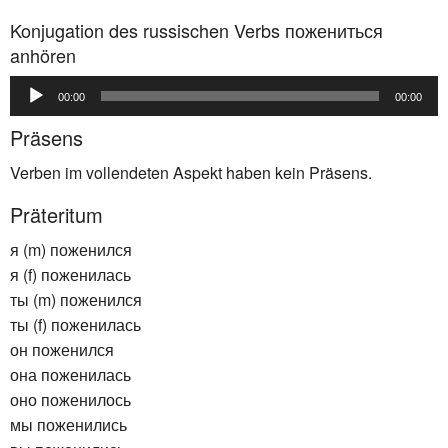
Konjugation des russischen Verbs пожениться
anhören
Audio-
00:00
00:00
Player
Präsens
Verben im vollendeten Aspekt haben kein Präsens.
Präteritum
я (m) поженился
я (f) поженилась
ты (m) поженился
ты (f) поженилась
он поженился
она поженилась
оно поженилось
мы поженились