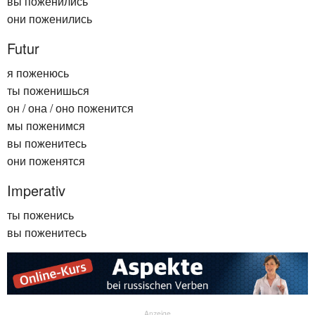
вы поженились
они поженились
Futur
я поженюсь
ты поженишься
он / она / оно поженится
мы поженимся
вы поженитесь
они поженятся
Imperativ
ты поженись
вы поженитесь
Anzeige