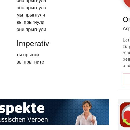
она прыгнула
оно прыгнуло
мы прыгнули
On
вы прыгнули
Asp
они прыгнули
Ler
Imperativ
zu 
ein
ты прыгни
bei
вы прыгните
und