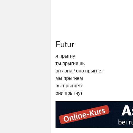
Futur
я прыгну
ты прыгнешь
он / она / оно прыгнет
мы прыгнем
вы прыгнете
они прыгнут