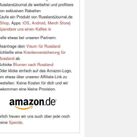
RusslandJournal.de werbefrei und profitiere
von exklusiven Rabatten
Kaufe ein Produkt von RusslandJournal.de
Shop
, Apps:
iOS
,
Android
,
Merch Store
)
Spendiere uns einen Kaffee ☕️
elle etwas bei unseren Partnern:
Beantrage dein
Visum für Russland
Schließe eine
Krankenversicherung für
Russland
ab
Schicke
Blumen nach Russland
Oder klicke einfach auf das Amazon-Logo,
um etwas über unseren Affiliate-Link zu
bestellen. Keine Kosten für dich und wir
bekommen eine kleine Provision.
rlich freuen wir uns auch über jede noch
leine
Spende
.