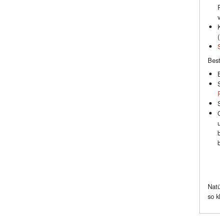
(
Best
Natü
so k