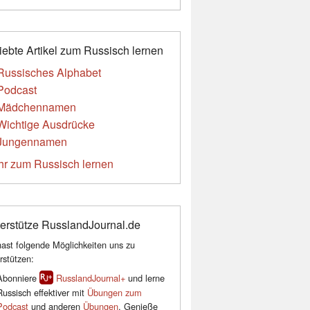
iebte Artikel zum Russisch lernen
Russisches Alphabet
Podcast
Mädchennamen
Wichtige Ausdrücke
Jungennamen
r zum Russisch lernen
erstütze RusslandJournal.de
ast folgende Möglichkeiten uns zu
rstützen:
Abonniere
RusslandJournal+
und lerne
Russisch effektiver mit
Übungen zum
Podcast
und anderen
Übungen
. Genieße