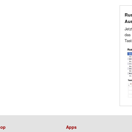
Rus
Au
Jetz
das 
Tast
op
Apps