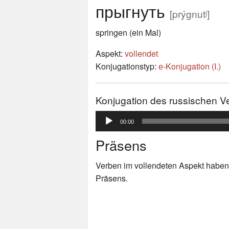
прыгнуть
[prýgnutʲ]
springen (ein Mal)
Aspekt:
vollendet
Konjugationstyp:
е-Konjugation (I.)
Konjugation des russischen 
Audio-
00:00
Player
Präsens
Verben im vollendeten Aspekt haben
Präsens.