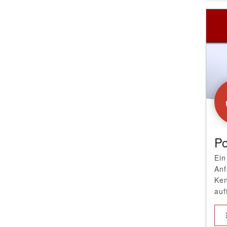
Po
Ein
Anf
Ken
auf