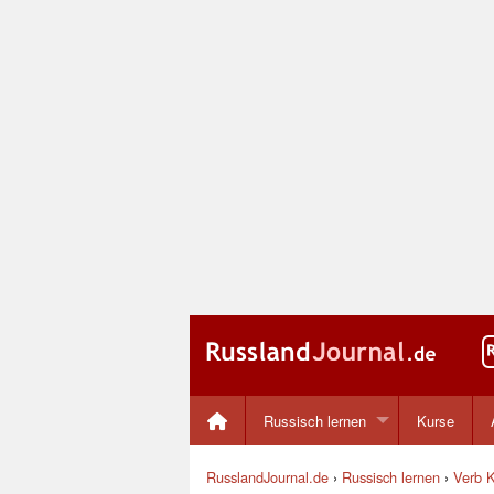
Russisch lernen
Kurse
RusslandJournal.de
›
Russisch lernen
›
Verb K