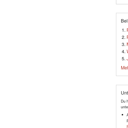
Bel
Meh
Unt
Du h
unte