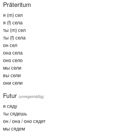
Präteritum
я (m) сел
я (f) села
ты (m) сел
ты (f) села
он сел
она села
оно село
мы сели
вы сели
они сели
Futur
(unregelmäßig)
я сяду
ты сядешь
он / она / оно сядет
мы сядем