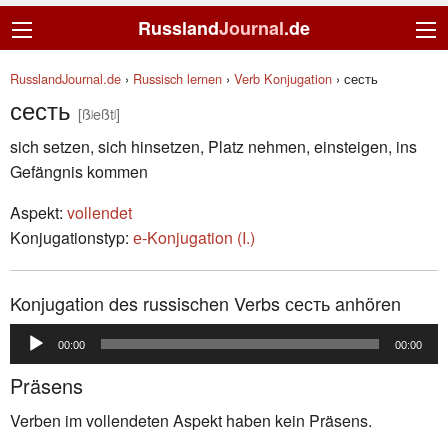
Russland
Journal
.de
RusslandJournal.de
›
Russisch lernen
›
Verb Konjugation
›
сесть
сесть
[ßʲeßtʲ]
sich setzen, sich hinsetzen, Platz nehmen, einsteigen, ins
Gefängnis kommen
Aspekt:
vollendet
Konjugationstyp:
е-Konjugation (I.)
Konjugation des russischen Verbs сесть anhören
Audio-
00:00
00:00
Player
Präsens
Verben im vollendeten Aspekt haben kein Präsens.