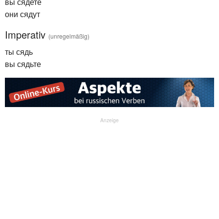
вы сядете
они сядут
Imperativ
(unregelmäßig)
ты сядь
вы сядьте
Anzeige