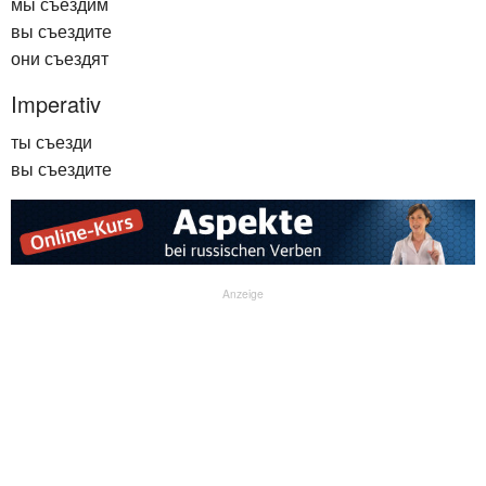
мы съездим
вы съездите
они съездят
Imperativ
ты съезди
вы съездите
Anzeige