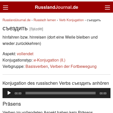
Russland
Journal
.de
RusslandJournal.de
›
Russisch lernen
›
Verb Konjugation
›
съездить
съездить
[ßjézdʲitʲ]
hinfahren bzw. hinreisen (dort eine Weile bleiben und
wieder zurückkehren)
Aspekt:
vollendet
Konjugationstyp:
и-Konjugation (II.)
Verbgruppe:
Basisverben
,
Verben der Fortbewegung
Konjugation des russischen Verbs съездить anhören
Audio-
00:00
00:00
Player
Präsens
Verben im vollendeten Aspekt haben kein Präsens.