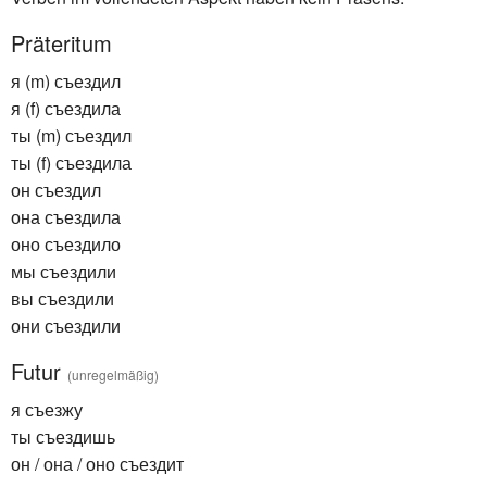
Präteritum
я (m) съездил
я (f) съездила
ты (m) съездил
ты (f) съездила
он съездил
она съездила
оно съездило
мы съездили
вы съездили
они съездили
Futur
(unregelmäßig)
я съезжу
ты съездишь
он / она / оно съездит