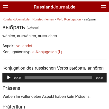
Russland
Journal
.de
RusslandJournal.de
›
Russisch lernen
›
Verb Konjugation
›
выбрать
выбрать
[wýbratʲ]
wählen, auswählen, aussuchen
Aspekt:
vollendet
Konjugationstyp:
е-Konjugation (I.)
Konjugation des russischen Verbs выбрать anhören
Audio-
00:00
00:00
Player
Präsens
Verben im vollendeten Aspekt haben kein Präsens.
Präteritum