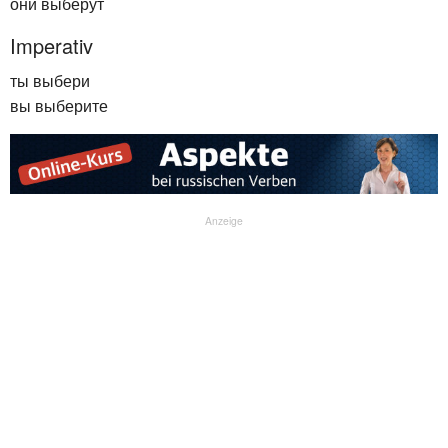
они выберут
Imperativ
ты выбери
вы выберите
Anzeige