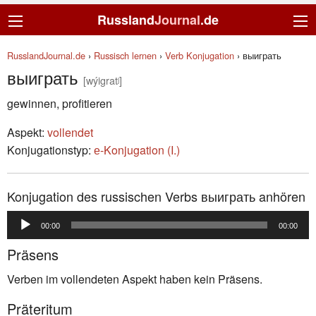
Russland
Journal
.de
RusslandJournal.de
›
Russisch lernen
›
Verb Konjugation
›
выиграть
выиграть
[wýigratʲ]
gewinnen, profitieren
Aspekt:
vollendet
Konjugationstyp:
е-Konjugation (I.)
Konjugation des russischen Verbs выиграть anhören
Audio-
00:00
00:00
Player
Präsens
Verben im vollendeten Aspekt haben kein Präsens.
Präteritum