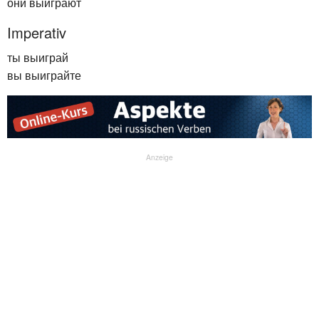
они выиграют
Imperativ
ты выиграй
вы выиграйте
Anzeige