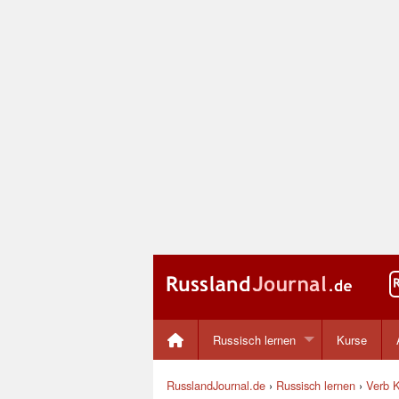
Russisch lernen
Kurse
RusslandJournal.de
›
Russisch lernen
›
Verb K