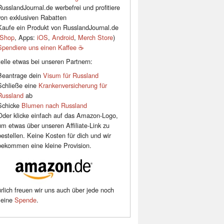
RusslandJournal.de werbefrei und profitiere
von exklusiven Rabatten
Kaufe ein Produkt von RusslandJournal.de
Shop
, Apps:
iOS
,
Android
,
Merch Store
)
Spendiere uns einen Kaffee ☕️
elle etwas bei unseren Partnern:
Beantrage dein
Visum für Russland
Schließe eine
Krankenversicherung für
Russland
ab
Schicke
Blumen nach Russland
Oder klicke einfach auf das Amazon-Logo,
um etwas über unseren Affiliate-Link zu
bestellen. Keine Kosten für dich und wir
bekommen eine kleine Provision.
rlich freuen wir uns auch über jede noch
leine
Spende
.