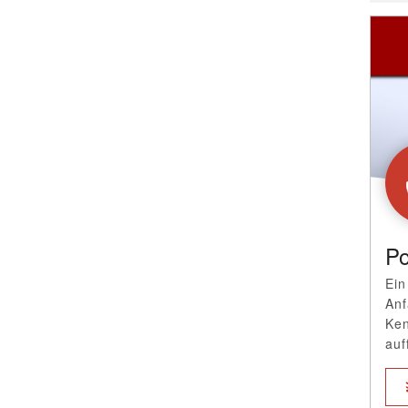
Po
Ein
Anf
Ken
auf