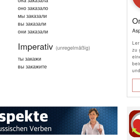
она заказала
оно заказало
мы заказали
On
вы заказали
Asp
они заказали
Ler
Imperativ
(unregelmäßig)
zu 
ein
ты закажи
bei
вы закажите
und