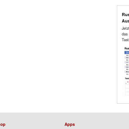
Rus
Au
Jetz
das 
Tast
op
Apps