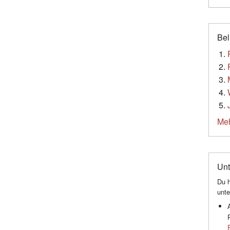
Bel
Meh
Unt
Du h
unte