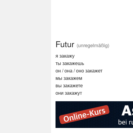
Futur
(unregelmäßig)
я закажу
ты закажешь
он / она / оно закажет
мы закажем
вы закажете
они закажут