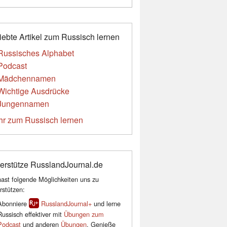
iebte Artikel zum Russisch lernen
Russisches Alphabet
Podcast
Mädchennamen
Wichtige Ausdrücke
Jungennamen
r zum Russisch lernen
erstütze RusslandJournal.de
ast folgende Möglichkeiten uns zu
rstützen:
Abonniere
RusslandJournal+
und lerne
Russisch effektiver mit
Übungen zum
Podcast
und anderen
Übungen
. Genieße