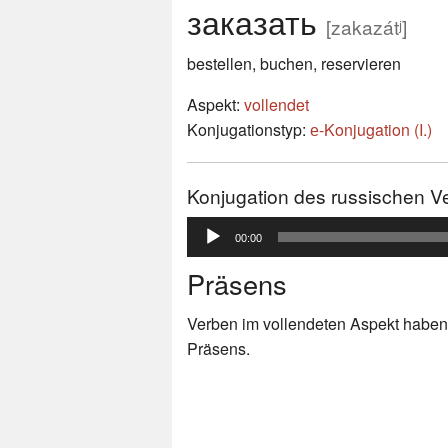
заказать
[zakazátʲ]
bestellen, buchen, reservieren
Aspekt:
vollendet
Konjugationstyp:
е-Konjugation (I.)
Konjugation des russischen V
Audio-
00:00
Player
Präsens
Verben im vollendeten Aspekt haben
Präsens.