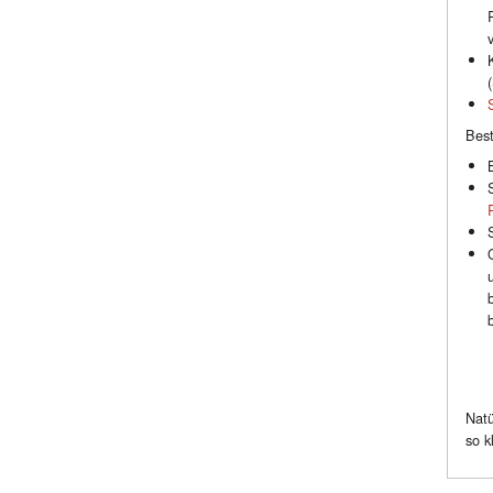
(
Best
Natü
so k