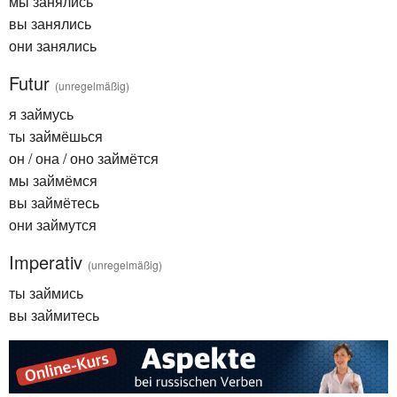
мы занялись
вы занялись
они занялись
Futur
(unregelmäßig)
я займусь
ты займёшься
он / она / оно займётся
мы займёмся
вы займётесь
они займутся
Imperativ
(unregelmäßig)
ты займись
вы займитесь