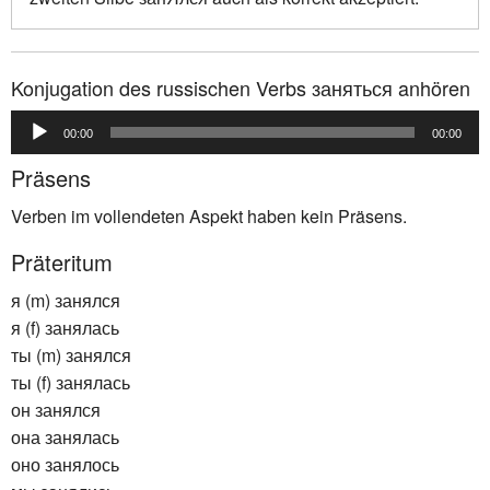
Konjugation des russischen Verbs заняться anhören
Audio-
00:00
00:00
Player
Präsens
Verben im vollendeten Aspekt haben kein Präsens.
Präteritum
я (m) занялся
я (f) занялась
ты (m) занялся
ты (f) занялась
он занялся
она занялась
оно занялось