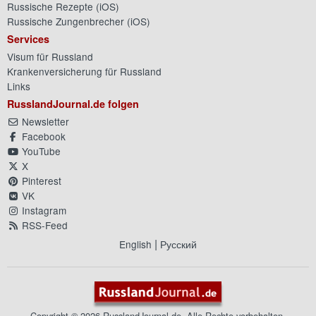
Russische Rezepte (
iOS
)
Russische Zungenbrecher (
iOS
)
Services
Visum für Russland
Krankenversicherung für Russland
Links
RusslandJournal.de folgen
Newsletter
Facebook
YouTube
X
Pinterest
VK
Instagram
RSS-Feed
|
English
Русский
Copyright © 2026 RusslandJournal.de. Alle Rechte vorbehalten.