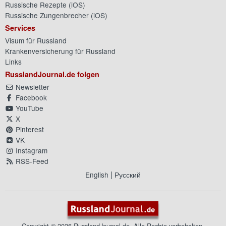
Russische Rezepte (
iOS
)
Russische Zungenbrecher (
iOS
)
Services
Visum für Russland
Krankenversicherung für Russland
Links
RusslandJournal.de folgen
Newsletter
Facebook
YouTube
X
Pinterest
VK
Instagram
RSS-Feed
|
English
Русский
Copyright © 2026 RusslandJournal.de. Alle Rechte vorbehalten.