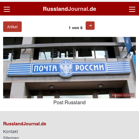
Russland
Journal
.de
Artikel
1 von 6
Post Russland
RusslandJournal.de
Kontakt
Sitemap