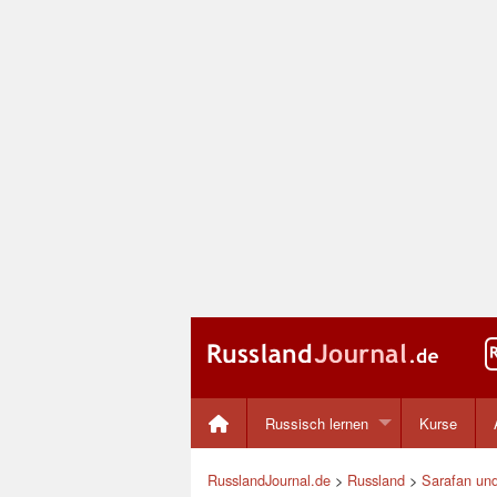
Russisch lernen
Kurse
RusslandJournal.de
>
Russland
>
Sarafan und