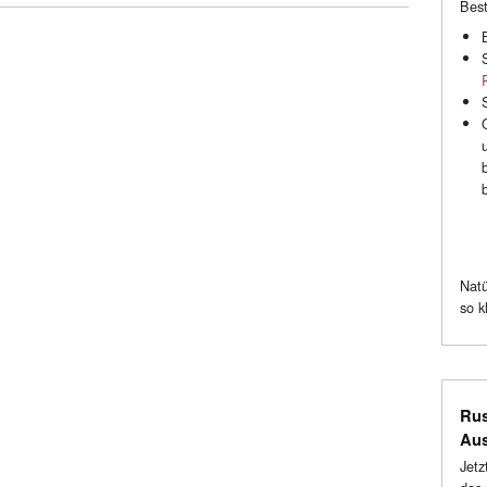
Best
Natü
so k
Rus
Au
Jetz