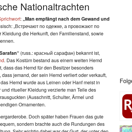
sche Nationaltrachten
Sprichwort
:
„Man empfängt nach dem Gewand und
sisch: „Встречают по одежке, а провожают по
r Kleidung die Herkunft, den Familienstand, sowie
kennen.
 Sarafan“
(russ.: красный сарафан) bekannt ist,
nd
. Das Kostüm bestand aus einem weiten Hemd
st, dass das Hemd für den Besitzer besonders
, dass jemand, der sein Hemd verliert oder verkauft,
Folg
für das Hemd wurde aus Leinen oder Hanf meist in
 und ritueller Kleidung verzierte man Teile des
ausguckten (Ausschnitt, Schulter, Ärmel und
wendigen Ornamenten.
ergarderobe. Doch später haben Frauen das gute
r bequem, sondern brachte auch die Rundungen des
ltung. Sehr wichtig dabei war der Gurt, der unter den