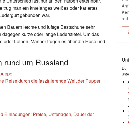
le Unterschied fast nur an den Farben erkennbar.
Anf
e trug man ein knielanges weißes oder kariertes
Ken
Ledergurt gebunden war.
auf
en Bauern leichte und luftige Bastschuhe sehr
n dagegen kurze oder lange Lederstiefel. Um das
e oder Leinen. Männer trugen es über die Hose und
en rund um Russland
Unt
Du h
lpuppe
unte
e Reise durch die faszinierende Welt der Puppen
d Einladungen: Preise, Unterlagen, Dauer der
(