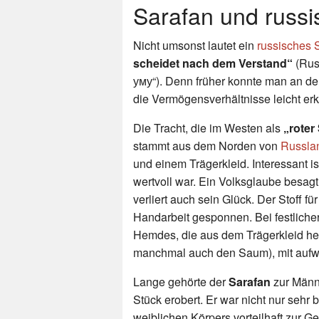
Sarafan und russi
Nicht umsonst lautet ein
russisches 
scheidet nach dem Verstand“
(Rus
уму“). Denn früher konnte man an de
die Vermögensverhältnisse leicht er
Die Tracht, die im Westen als
„roter
stammt aus dem Norden von
Russla
und einem Trägerkleid. Interessant i
wertvoll war. Ein Volksglaube besagt
verliert auch sein Glück. Der Stoff 
Handarbeit gesponnen. Bei festlicher
Hemdes, die aus dem Trägerkleid her
manchmal auch den Saum), mit auf
Lange gehörte der
Sarafan
zur Männ
Stück erobert. Er war nicht nur seh
weiblichen Körpers vorteilhaft zur Ge