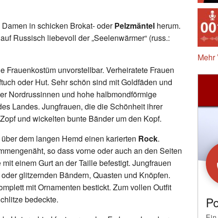
re Damen in schicken Brokat- oder
Pelzmäntel
herum.
auf Russisch liebevoll der „Seelenwärmer“ (russ.:
Mehr 
he Frauenkostüm unvorstellbar. Verheiratete Frauen
tuch oder Hut. Sehr schön sind mit Goldfäden und
der Nordrussinnen und hohe halbmondförmige
des Landes. Jungfrauen, die die Schönheit ihrer
n Zopf und wickelten bunte Bänder um den Kopf.
 über dem langen Hemd einen karierten
Rock
.
sammengenäht, so dass vorne oder auch an den Seiten
mit einem Gurt an der Taille befestigt. Jungfrauen
 oder glitzernden Bändern, Quasten und Knöpfen.
lett mit Ornamenten bestickt. Zum vollen Outfit
chlitze bedeckte.
Po
Ein