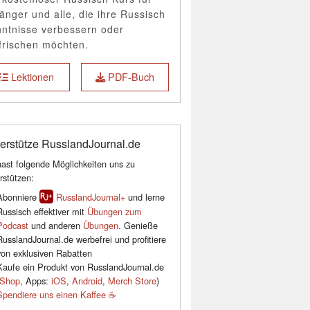
änger und alle, die ihre Russisch
ntnisse verbessern oder
frischen möchten.
Lektionen
PDF-Buch
erstütze RusslandJournal.de
ast folgende Möglichkeiten uns zu
rstützen:
Abonniere
RusslandJournal+
und lerne
Russisch effektiver mit
Übungen zum
Podcast
und anderen
Übungen
. Genieße
RusslandJournal.de werbefrei und profitiere
von exklusiven Rabatten
Kaufe ein Produkt von RusslandJournal.de
Shop
, Apps:
iOS
,
Android
,
Merch Store
)
Spendiere uns einen Kaffee ☕️