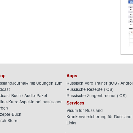
op
Apps
sslandJournal+ mit Übungen zum
Russisch Verb Trainer (
iOS
/
Androi
dcast
Russische Rezepte (
iOS
)
dcast-Buch / Audio-Paket
Russische Zungenbrecher (
iOS
)
line-Kurs: Aspekte bei russischen
Services
rben
Visum für Russland
zepte-Buch
Krankenversicherung für Russland
rch Store
Links