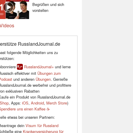
Begrüßen und sich
vorstellen
Videos
erstütze RusslandJournal.de
ast folgende Möglichkeiten uns zu
rstützen:
Abonniere
RusslandJournal+
und lerne
Russisch effektiver mit
Übungen zum
Podcast
und anderen
Übungen
. Genieße
RusslandJournal.de werbefrei und profitiere
von exklusiven Rabatten
Kaufe ein Produkt von RusslandJournal.de
Shop
, Apps:
iOS
,
Android
,
Merch Store
)
Spendiere uns einen Kaffee ☕️
elle etwas bei unseren Partnern:
Beantrage dein
Visum für Russland
Schließe eine
Krankenversicherung für