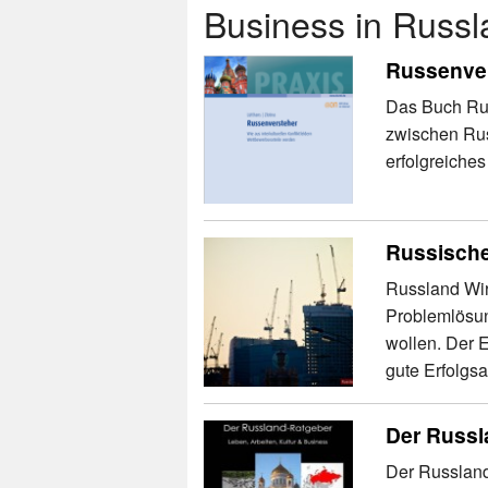
Business in Russl
Russenve
Das Buch Rus
zwischen Rus
erfolgreiche
Russische
Russland Wir
Problemlösun
wollen. Der 
gute Erfolgsa
Der Russl
Der Russland-