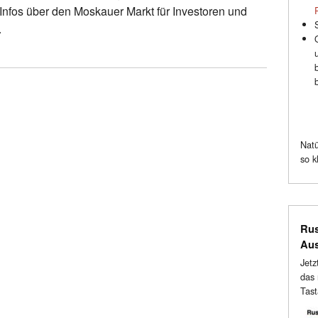
Infos über den Moskauer Markt für Investoren und
.
Natü
so k
Rus
Au
Jetz
das 
Tast