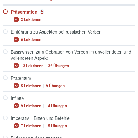
Präsentation
3 Lektionen
Präsentation
Ausklappen
Einführung zu Aspekten bei russischen Verben
6 Lektionen
Einführung
Ausklappen
zu
Aspekten
Basiswissen zum Gebrauch von Verben im unvollendeten und
bei
vollendeten Aspekt
russischen
Verben
13 Lektionen
|
32 Übungen
Basiswissen
Ausklappen
zum
Gebrauch
Präteritum
von
5 Lektionen
|
9 Übungen
Verben
Präteritum
Ausklappen
im
unvollendeten
Infinitiv
und
vollendeten
9 Lektionen
|
14 Übungen
Infinitiv
Ausklappen
Aspekt
Imperativ – Bitten und Befehle
7 Lektionen
|
15 Übungen
Imperativ
Ausklappen
–
Bitten