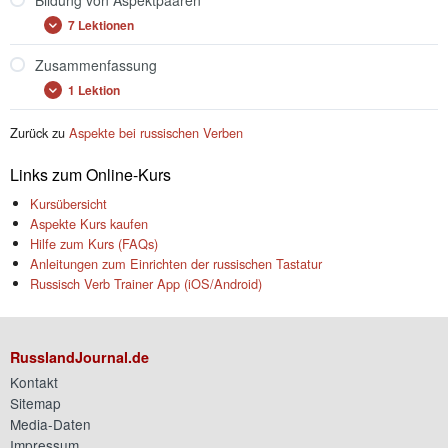
Bildung von Aspektpaaren
und
7 Lektionen
Befehle
Bildung
Ausklappen
von
Aspektpaaren
Zusammenfassung
1 Lektion
Zusammenfassung
Ausklappen
Zurück zu
Aspekte bei russischen Verben
Links zum Online-Kurs
Kursübersicht
Aspekte Kurs kaufen
Hilfe zum Kurs (FAQs)
Anleitungen zum Einrichten der russischen Tastatur
Russisch Verb Trainer App (iOS/Android)
RusslandJournal.de
Kontakt
Sitemap
Media-Daten
Impressum