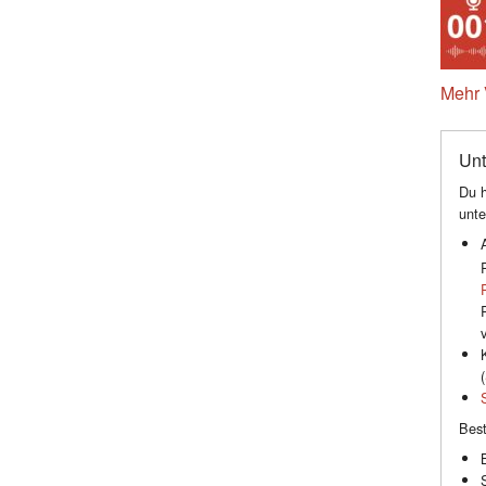
Mehr 
Unt
Du h
unte
(
Best