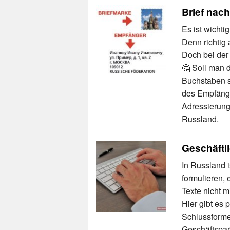
Brief nach
Es ist wichti
Denn richtig 
Doch bei der
🤔 Soll man d
Buchstaben s
des Empfänge
Adressierung 
Russland.
Geschäftl
In Russland i
formulieren,
Texte nicht m
Hier gibt es 
Schlussformeln
Geschäftspar