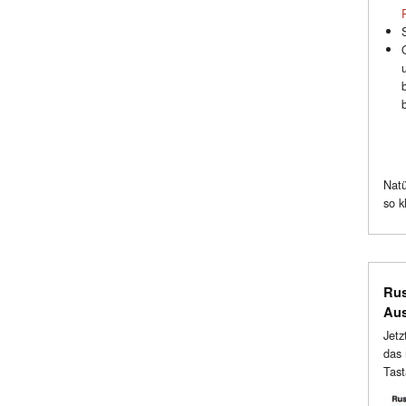
Natü
so k
Rus
Au
Jetz
das 
Tast