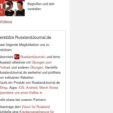
Begrüßen und sich
vorstellen
Videos
erstütze RusslandJournal.de
ast folgende Möglichkeiten uns zu
rstützen:
Abonniere
RusslandJournal+
und lerne
Russisch effektiver mit
Übungen zum
Podcast
und anderen
Übungen
. Genieße
RusslandJournal.de werbefrei und profitiere
von exklusiven Rabatten
Kaufe ein Produkt von RusslandJournal.de
Shop
, Apps:
iOS
,
Android
,
Merch Store
)
Spendiere uns einen Kaffee ☕️
elle etwas bei unseren Partnern:
Beantrage dein
Visum für Russland
Schließe eine
Krankenversicherung für