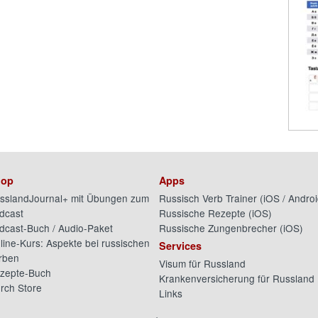
op
Apps
sslandJournal+ mit Übungen zum
Russisch Verb Trainer (
iOS
/
Androi
dcast
Russische Rezepte (
iOS
)
dcast-Buch / Audio-Paket
Russische Zungenbrecher (
iOS
)
line-Kurs: Aspekte bei russischen
Services
rben
Visum für Russland
zepte-Buch
Krankenversicherung für Russland
rch Store
Links