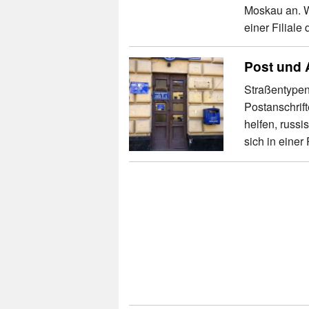
Moskau an. We
einer Filiale 
Post und 
Straßentypen
Postanschrif
helfen, russ
sich in einer