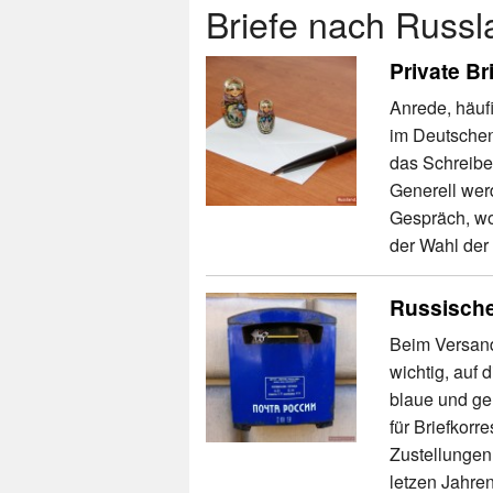
Briefe nach Russl
Private Br
Anrede, häuf
im Deutschen
das Schreiben
Generell werd
Gespräch, wo
der Wahl der 
Russische
Beim Versand
wichtig, auf 
blaue und gel
für Briefkorr
Zustellungen
letzen Jahre