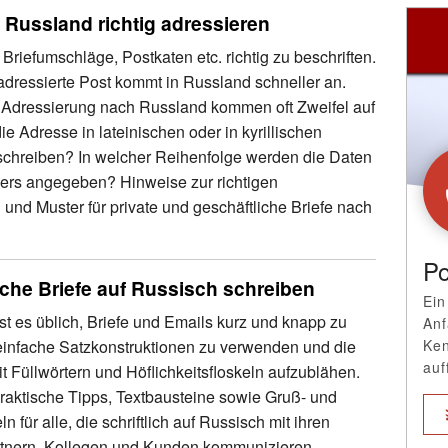
 Russland richtig adressieren
g Briefumschläge, Postkaten etc. richtig zu beschriften.
adressierte Post kommt in Russland schneller an.
 Adressierung nach Russland kommen oft Zweifel auf
ie Adresse in lateinischen oder in kyrillischen
chreiben? In welcher Reihenfolge werden die Daten
rs angegeben? Hinweise zur richtigen
und Muster für private und geschäftliche Briefe nach
Po
iche Briefe auf Russisch schreiben
Ein
st es üblich, Briefe und Emails kurz und knapp zu
Anf
Ken
 einfache Satzkonstruktionen zu verwenden und die
auf
it Füllwörtern und Höflichkeitsfloskeln aufzublähen.
praktische Tipps, Textbausteine sowie Gruß- und
 für alle, die schriftlich auf Russisch mit ihren
tnern, Kollegen und Kunden kommunizieren.