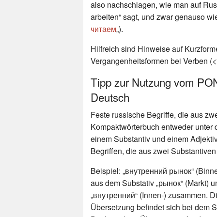
also nachschlagen, wie man auf Russi
arbeiten“ sagt, und zwar genauso wie
читаем
„).
Hilfreich sind Hinweise auf Kurzform
Vergangenheitsformen bei Verben (<fu
Tipp zur Nutzung vom PO
Deutsch
Feste russische Begriffe, die aus z
Kompaktwörterbuch entweder unter de
einem Substantiv und einem Adjektiv
Begriffen, die aus zwei Substantiven
Beispiel: „внутренний рынок“ (Binne
aus dem Substativ „рынок“ (Markt) u
„внутренний“ (Innen-) zusammen. Die
Übersetzung befindet sich bei dem S