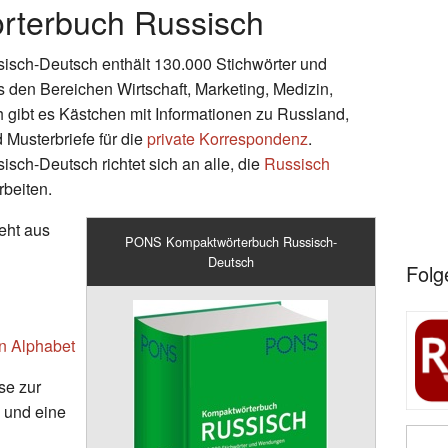
terbuch Russisch
ch-Deutsch enthält 130.000 Stichwörter und
 den Bereichen Wirtschaft, Marketing, Medizin,
ch gibt es Kästchen mit Informationen zu Russland,
 Musterbriefe für die
private Korrespondenz
.
h-Deutsch richtet sich an alle, die
Russisch
rbeiten.
eht aus
PONS Kompaktwörterbuch Russisch-
Deutsch
Folg
n Alphabet
se zur
 und eine