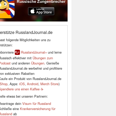
erstütze RusslandJournal.de
ast folgende Möglichkeiten uns zu
rstützen:
Abonniere
RusslandJournal+
und lerne
Russisch effektiver mit
Übungen zum
Podcast
und anderen
Übungen
. Genieße
RusslandJournal.de werbefrei und profitiere
von exklusiven Rabatten
Kaufe ein Produkt von RusslandJournal.de
Shop
, Apps:
iOS
,
Android
,
Merch Store
)
Spendiere uns einen Kaffee ☕️
elle etwas bei unseren Partnern:
Beantrage dein
Visum für Russland
Schließe eine
Krankenversicherung für
Russland
ab