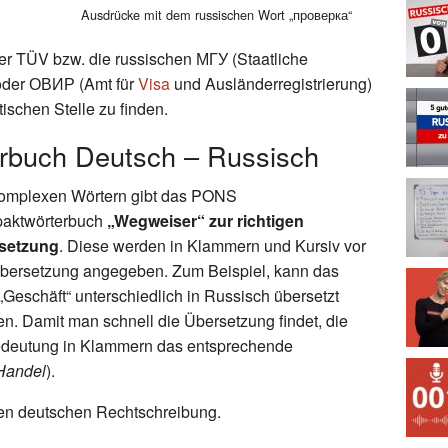
Ausdrücke mit dem russischen Wort „проверка“
er TÜV bzw. die russischen МГУ (Staatliche
oder ОВИР (Amt für
Visa
und Ausländerregistrierung)
ischen Stelle zu finden.
buch Deutsch – Russisch
komplexen Wörtern gibt das PONS
aktwörterbuch
„Wegweiser“ zur richtigen
setzung
. Diese werden in Klammern und Kursiv vor
bersetzung angegeben. Zum Beispiel, kann das
„Geschäft“ unterschiedlich in Russisch übersetzt
n. Damit man schnell die Übersetzung findet, die
 Bedeutung in Klammern das entsprechende
Handel
).
uen deutschen Rechtschreibung.