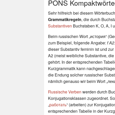
PONS Kompaktwörter
Sehr hilfreich bei diesem Wörterbuc
Grammatikregeln
, die durch Buchs
Substantiven
Buchstaben K, O, A, I u
Beim russischen Wort „история“ (Ges
zum Beispiel, folgende Angabe:
f A2
dieser Substantiv feminin ist und zur
A2 (meist weibliche Substantive, die
gehört. In der entsprechenden Tabell
Kurzgrammatik kann nachgeschlagen
die Endung solcher russischer Subst
nämlich genauso wir beim Wort „лекц
Russische Verben
werden durch Bu
Konjugationsklassen zugeordnet. So
„
работать
“ (arbeiten) zur Konjugati
entsprechenden Tabelle in der Kur