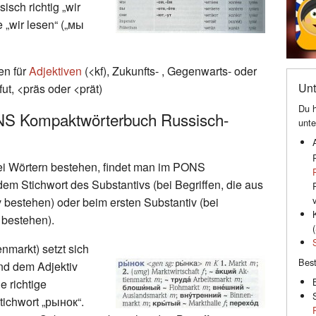
sch richtig „wir
 „wir lesen“ („мы
en für
Adjektiven
(<kf), Zukunfts- , Gegenwarts- oder
Unt
t, <präs oder <prät)
Du h
NS Kompaktwörterbuch Russisch-
unte
wei Wörtern bestehen, findet man im PONS
m Stichwort des Substantivs (bei Begriffen, die aus
 bestehen) oder beim ersten Substantiv (bei
 bestehen).
(
nmarkt) setzt sich
Best
nd dem Adjektiv
 richtige
tichwort „рынок“.