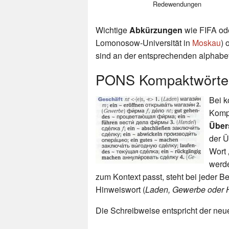
Redewendungen
Wichtige
Abkürzungen
wie FIFA od
Lomonosow-Universität in
Moskau
) 
sind an der entsprechenden alphabet
PONS Kompaktwörter
Bei 
Komp
Über
der Ü
Wort 
werde
zum Kontext passt, steht bei jeder
Hinweiswort (
Laden, Gewerbe oder 
Die Schreibweise entspricht der ne