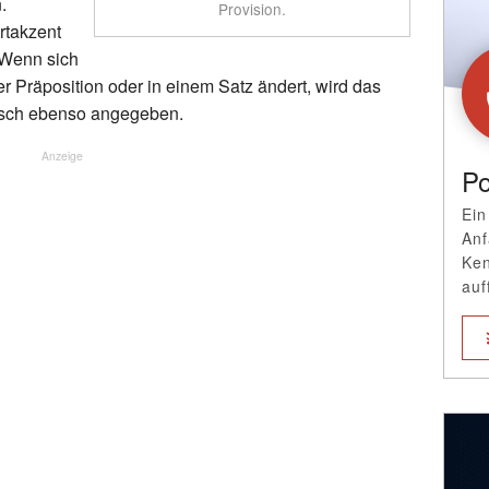
.
Provision.
rtakzent
 Wenn sich
r Präposition oder in einem Satz ändert, wird das
sch ebenso angegeben.
Anzeige
Po
Ein
Anf
Ken
auf