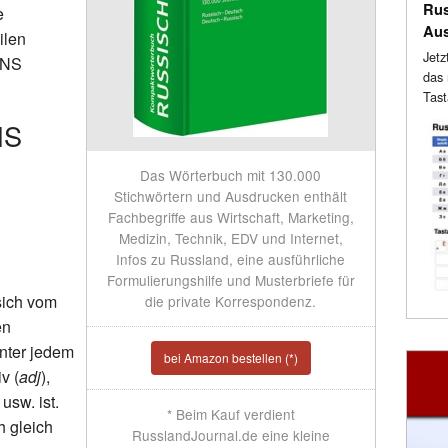
Rus
e
Au
ilen
Jetz
ONS
das 
Tast
NS
Das Wörterbuch mit 130.000
Stichwörtern und Ausdrucken enthält
Fachbegriffe aus Wirtschaft, Marketing,
Medizin, Technik, EDV und Internet,
Infos zu Russland, eine ausführliche
Formulierungshilfe und Musterbriefe für
sich vom
die private Korrespondenz.
en
inter jedem
bei Amazon bestellen (*)
v (
adj
),
 usw. ist.
* Beim Kauf verdient
h gleich
RusslandJournal.de eine kleine