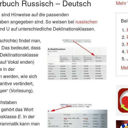
buch Russisch – Deutsch
Mehr 
h sind Hinweise auf die passenden
Bel
taben angegeben sind. So weisen bei
russischen
nd U auf unterschiedliche Deklinationsklassen.
chichte) findet man,
. Das bedeutet, dass
 Deklinationsklasse
 auf Vokal enden)
Meh
e in der
 werden, wie sich
antive verändert,
ия“ (Vorlesung).
chstaben
 gehört das Wort
onsklasse
E
. In der
zgrammatik kann man