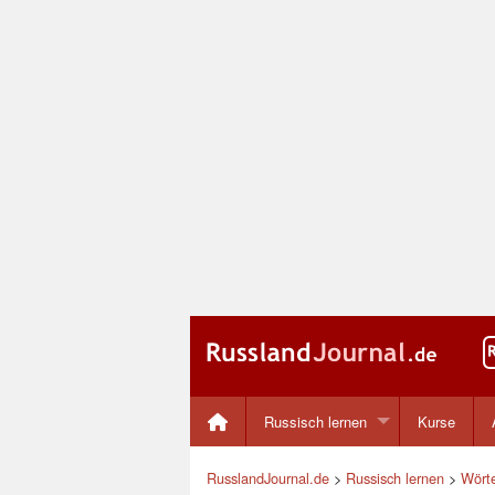
Russisch lernen
Kurse
RusslandJournal.de
>
Russisch lernen
>
Wört