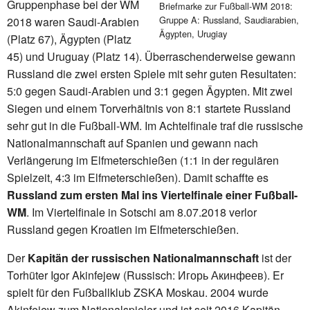
Gruppenphase bei der WM
Briefmarke zur Fußball-WM 2018:
Gruppe A: Russland, Saudiarabien,
2018 waren Saudi-Arabien
Ägypten, Urugiay
(Platz 67), Ägypten (Platz
45) und Uruguay (Platz 14). Überraschenderweise gewann
Russland die zwei ersten Spiele mit sehr guten Resultaten:
5:0 gegen Saudi-Arabien und 3:1 gegen Ägypten. Mit zwei
Siegen und einem Torverhältnis von 8:1 startete Russland
sehr gut in die Fußball-WM. Im Achtelfinale traf die russische
Nationalmannschaft auf Spanien und gewann nach
Verlängerung im Elfmeterschießen (1:1 in der regulären
Spielzeit, 4:3 im Elfmeterschießen). Damit schaffte es
Russland zum ersten Mal ins Viertelfinale einer Fußball-
WM
. Im Viertelfinale in Sotschi am 8.07.2018 verlor
Russland gegen Kroatien im Elfmeterschießen.
Der
Kapitän der russischen Nationalmannschaft
ist der
Torhüter Igor Akinfejew (Russisch: Игорь Акинфеев). Er
spielt für den Fußballklub ZSKA Moskau. 2004 wurde
Akinfejew zum Nationalspieler und ist seit 2016 Kapitän.