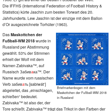
Die IFFHS (International Federation of Football History &
Statistics) kürte Jaschin zum besten Torwart des 20.
Jahrhunderts. Lew Jaschin ist der einzige mit dem Ballon
d’Or ausgezeichnete Torhüter (1963).
Das
Maskottchen der
Fußball-WM 2018
wurde in
Russland per Abstimmung
gewählt. 53% der Stimmen
erhielt der Wolf mit dem
Namen Zabivaka™, auf
Russisch Забив
а
ка™. Der
Name wurde vom russischen
Verb забив
а
ть [sabiwát‘]
Briefmarkenbogen mit dem
abgeleitet, das „einschlagen,
Maskottchen der Fußball-WM 2018
schießen“ bedeutet.
in Russland
Zabivaka™ ist also der, der
Tore schießt. Zabivaka™ trägt das Trikot in den Farben der