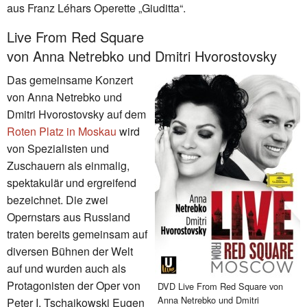
aus Franz Léhars Operette „Giuditta“.
Live From Red Square
von Anna Netrebko und Dmitri Hvorostovsky
Das gemeinsame Konzert
von Anna Netrebko und
Dmitri Hvorostovsky auf dem
Roten Platz in Moskau
wird
von Spezialisten und
Zuschauern als einmalig,
spektakulär und ergreifend
bezeichnet. Die zwei
Opernstars aus Russland
traten bereits gemeinsam auf
diversen Bühnen der Welt
auf und wurden auch als
Protagonisten der Oper von
DVD Live From Red Square von
Anna Netrebko und Dmitri
Peter I. Tschaikowski Eugen