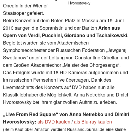
Hvorostovsky
Onegin in der Wiener
Staatsoper gefeiert.
Beim Konzert auf dem Roten Platz in Moskau am 19. Juni
2013 sangen die Sopranistin und der Bariton
Arien aus
Opern von Verdi, Pucchini, Giordano und Tschaikowski
.
Begleitet wurden sie vom Akademischen
Symphonieorchester der Russischen Föderation „Jewgenij
Swetlanow“ unter der Leitung von Constantine Orbelian und
dem Großen Akademiechor „Meister des Chorgesangs“.
Das Ereignis wurde mit 18 HD-Kameras aufgenommen und
im russischen Fernsehen live übertragen. Dank des
Livemitschnitts des Konzerts auf DVD haben nun alle
Klassikliebhaber die Möglichkeit, Anna Netrebko und Dmitri
Hvorostovsky bei ihrem glanzvollen Auftritt zu erleben.
„Live From Red Square“ von Anna Netrebko und Dimitri
Hvorostovsky:
als DVD kaufen
/
als Blu-ray kaufen
(Beim Kauf über Amazon verdient RusslandJournal.de eine kleine