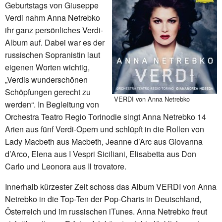
Geburtstags von Giuseppe
Verdi nahm Anna Netrebko
ihr ganz persönliches Verdi-
Album auf. Dabei war es der
russischen Sopranistin laut
eigenen Worten wichtig,
„Verdis wunderschönen
Schöpfungen gerecht zu
VERDI von Anna Netrebko
werden“. In Begleitung von
Orchestra Teatro Regio Torinodie singt Anna Netrebko 14
Arien aus fünf Verdi-Opern und schlüpft in die Rollen von
Lady Macbeth aus Macbeth, Jeanne d’Arc aus Giovanna
d’Arco, Elena aus I Vespri Siciliani, Elisabetta aus Don
Carlo und Leonora aus Il trovatore.
Innerhalb kürzester Zeit schoss das Album VERDI von Anna
Netrebko in die Top-Ten der Pop-Charts in Deutschland,
Österreich und im russischen iTunes. Anna Netrebko freut