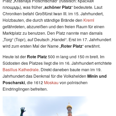
Platz „Krasnaja Ploschtschad“ (russisch: Красная
площадь), was früher „
schöner Platz
“ bedeutete. Laut
Chroniken befahl Großfürst Iwan III. im 15. Jahrhundert,
Holzbauten, die durch ständige Brände den
Kreml
gefährdeten, abzureißen und den freien Raum für einen
Marktplatz zu benutzen. Den Platz nannte man damals
„Torg“ (Торг), auf Deutsch „Handel“. Erst im 17. Jahrhundert
wird zum ersten Mal der Name „
Roter Platz
“ erwähnt.
Heute ist der
Rote Platz
500 m lang und 150 m breit. Im
Südosten des Platzes liegt die im 16. Jahrhundert errichtete
Basilius Kathedrale
. Direkt daneben baute man im 19.
Jahrhundert das Denkmal für die Volkshelden
Minin und
Poscharski
, die 1612
Moskau
von polnischen
Eindringlingen befreiten.