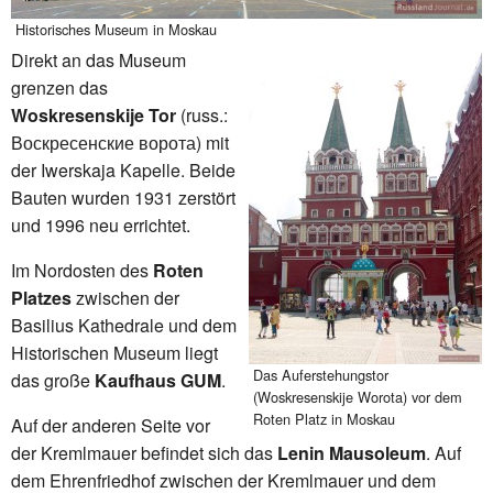
Historisches Museum in Moskau
Direkt an das Museum
grenzen das
Woskresenskije Tor
(russ.:
Воскресенские ворота) mit
der Iwerskaja Kapelle. Beide
Bauten wurden 1931 zerstört
und 1996 neu errichtet.
Im Nordosten des
Roten
Platzes
zwischen der
Basilius Kathedrale und dem
Historischen Museum liegt
Das Auferstehungstor
das große
Kaufhaus GUM
.
(Woskresenskije Worota) vor dem
Roten Platz in Moskau
Auf der anderen Seite vor
der Kremlmauer befindet sich das
Lenin Mausoleum
. Auf
dem Ehrenfriedhof zwischen der Kremlmauer und dem