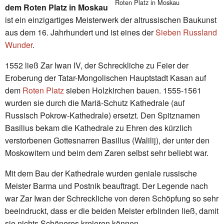
Roten Platz in Moskau
dem Roten Platz in Moskau
ist ein einzigartiges Meisterwerk der altrussischen Baukunst
aus dem 16. Jahrhundert und ist eines der
Sieben Russland
Wunder
.
1552 ließ Zar Iwan IV, der Schreckliche zu Feier der
Eroberung der Tatar-Mongolischen Hauptstadt Kasan auf
dem
Roten Platz
sieben Holzkirchen bauen. 1555-1561
wurden sie durch die Mariä-Schutz Kathedrale (auf
Russisch Pokrow-Kathedrale) ersetzt. Den Spitznamen
Basilius bekam die Kathedrale zu Ehren des kürzlich
verstorbenen Gottesnarren Basilius (Walilij), der unter den
Moskowitern und beim dem Zaren selbst sehr beliebt war.
Mit dem Bau der Kathedrale wurden geniale russische
Meister Barma und Postnik beauftragt. Der Legende nach
war Zar Iwan der Schreckliche von deren Schöpfung so sehr
beeindruckt, dass er die beiden Meister erblinden ließ, damit
sie nichts Schöneres kreieren können.