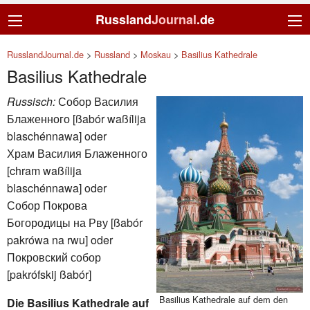
Russland
Journal
.de
RusslandJournal.de
>
Russland
>
Moskau
>
Basilius Kathedrale
Basilius Kathedrale
Russisch:
Собор Василия
Блаженного [ßabór waßílija
blaschénnawa] oder
Храм Василия Блаженного
[chram waßílija
blaschénnawa] oder
Собор Покрова
Богородицы на Рву [ßabór
pakrówa na rwu] oder
Покровский собор
[pakrófskij ßabór]
Basilius Kathedrale auf dem den
Die Basilius Kathedrale auf