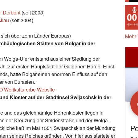
on Derbent
(seit 2003)
skau
(seit 2004)
kt sich über zehn Länder Europas)
Mehr 
rchäologischen Stätten von Bolgar in der
 am Wolga-Ufer entstand aus einer Siedlung der
h. zur ersten Hauptstadt der Goldenen Horde. Einst
ds, hatte Bolgar einen enormen Einfluss auf den
ker von Eurasien.
O Weltkulturerbe Website
nd Kloster auf der Stadtinsel Swijaschsk in der
e und das gleichnamige Herrenkloster liegen in
an der Kreuzung der Seidenstraße und der Wolga-
Po
ckliche ließ im Mai 1551 Swijaschsk an der Mündung
ten seines Reiches gründen. Von hier aus startete er
Ein