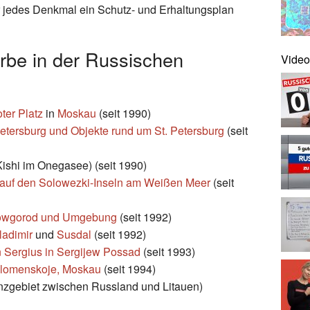
r jedes Denkmal ein Schutz- und Erhaltungsplan
be in der Russischen
Video
ter Platz
in
Moskau
(seit 1990)
etersburg und Objekte rund um St. Petersburg
(seit
Kishi im Onegasee) (seit 1990)
 auf den Solowezki-Inseln am Weißen Meer
(seit
Nowgorod und Umgebung
(seit 1992)
adimir
und
Susdal
(seit 1992)
en Sergius in Sergijew Possad
(seit 1993)
Kolomenskoje, Moskau
(seit 1994)
enzgebiet zwischen Russland und Litauen)