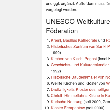
und ggf. ergänzt. Außerdem muss fü
vorgelegt werden.
UNESCO Weltkulturer
Föderation
Kreml
,
Basilius Kathedrale
und
Ro
Historisches Zentrum von Sankt P
1990)
Kirchen von Kischi Pogost
(Insel 
Geschichts- und Kulturdenkmäler
1992)
Historische Baudenkmäler von 
Weiße Kirchen und Klöster von
Wl
Dreifaltigkeits-Kloster des heilig
Christi- Himmelfahrts-Kirche in 
Kurische Nehrung
(seit 2000, Gr
Kloster Ferapontow
(seit 2000)