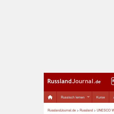
Russisch lernen
Kurse
RusslandJournal.de
>
Russland
>
UNESCO Wel