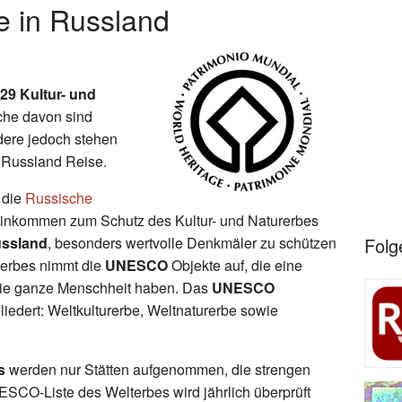
 in Russland
29 Kultur- und
che davon sind
dere jedoch stehen
 Russland Reise.
 die
Russische
einkommen zum Schutz des Kultur- und Naturerbes
ssland
, besonders wertvolle Denkmäler zu schützen
Folg
lterbes nimmt die
UNESCO
Objekte auf, die eine
die ganze Menschheit haben. Das
UNESCO
liedert: Weltkulturerbe, Weltnaturerbe sowie
s
werden nur Stätten aufgenommen, die strengen
SCO-Liste des Welterbes wird jährlich überprüft