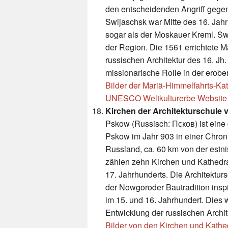
den entscheidenden Angriff gegen
Swijaschsk war Mitte des 16. Jah
sogar als der Moskauer Kreml. Swi
der Region. Die 1561 errichtete M
russischen Architektur des 16. Jh.
missionarische Rolle in der erobe
Bilder der Mariä-Himmelfahrts-Ka
UNESCO Weltkulturerbe Website
Kirchen der Architekturschule
Pskow (Russisch: Псков) ist eine 
Pskow im Jahr 903 in einer Chroni
Russland, ca. 60 km von der est
zählen zehn Kirchen und Kathedr
17. Jahrhunderts. Die Architektu
der Nowgoroder Bautradition inspi
im 15. und 16. Jahrhundert. Dies 
Entwicklung der russischen Archit
Bilder von den Kirchen und Kath