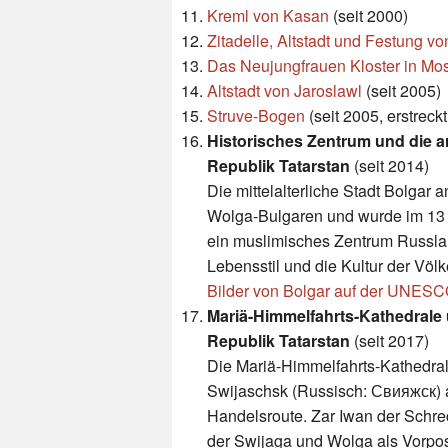
Kreml von Kasan
(seit 2000)
Zitadelle, Altstadt und Festung v
Das Neujungfrauen Kloster in Mo
Altstadt von Jaroslawl
(seit 2005)
Struve-Bogen
(seit 2005, erstrec
Historisches Zentrum und die a
Republik Tatarstan
(seit 2014)
Die mittelalterliche Stadt Bolgar
Wolga-Bulgaren und wurde im 13 J
ein muslimisches Zentrum Russlan
Lebensstil und die Kultur der Völ
Bilder von Bolgar auf der UNESC
Mariä-Himmelfahrts-Kathedrale u
Republik Tatarstan
(seit 2017)
Die Mariä-Himmelfahrts-Kathedral
Swijaschsk (Russisch: Свияжск) 
Handelsroute. Zar Iwan der Schre
der Swijaga und Wolga als Vorpos