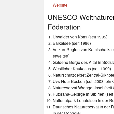
Website
UNESCO Weltnaturerb
Föderation
Urwälder von Komi (seit 1995)
Baikalsee (seit 1996)
Vulkan-Region von Kamtschatka m
erweitert)
Goldene Berge des Altai in Südsib
Westlicher Kaukasus (seit 1999)
Naturschutzgebiet Zentral-Sikhote-
Uvs-Nuur-Becken (seit 2003, ein
Naturreservat Wrangel-Insel (seit
Putorana-Gebirge in Sibirien (seit
Nationalpark Lenafelsen in der Re
Daurisches Naturreservat in der Re
in der Mongolei.