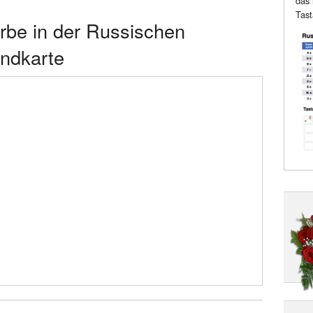
das 
Tast
be in der Russischen
andkarte