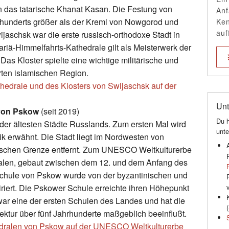
 das tatarische Khanat Kasan. Die Festung von
Anf
rhunderts größer als der Kreml von Nowgorod und
Ken
auf
jaschsk war die erste russisch-orthodoxe Stadt in
ariä-Himmelfahrts-Kathedrale gilt als Meisterwerk der
 Das Kloster spielte eine wichtige militärische und
rten islamischen Region.
thedrale und des Klosters von Swijaschsk auf der
Unt
 von Pskow
(seit 2019)
Du h
der ältesten Städte Russlands. Zum ersten Mal wird
unte
k erwähnt. Die Stadt liegt im Nordwesten von
nischen Grenze entfernt. Zum UNESCO Weltkulturerbe
alen, gebaut zwischen dem 12. und dem Anfang des
rschule von Pskow wurde von der byzantinischen und
riert. Die Pskower Schule erreichte ihren Höhepunkt
war eine der ersten Schulen des Landes und hat die
(
ektur über fünf Jahrhunderte maßgeblich beeinflußt.
edralen von Pskow auf der UNESCO Weltkulturerbe