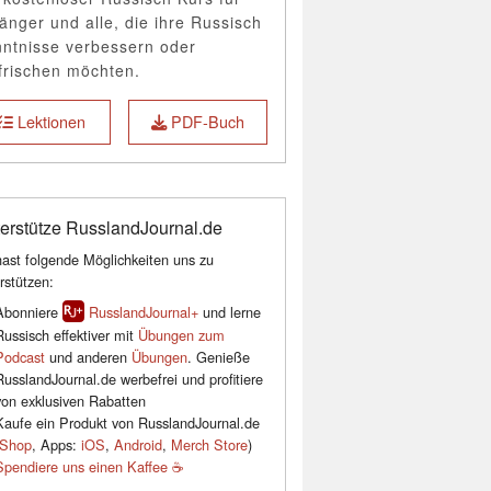
änger und alle, die ihre Russisch
ntnisse verbessern oder
frischen möchten.
Lektionen
PDF-Buch
erstütze RusslandJournal.de
ast folgende Möglichkeiten uns zu
rstützen:
Abonniere
RusslandJournal+
und lerne
Russisch effektiver mit
Übungen zum
Podcast
und anderen
Übungen
. Genieße
RusslandJournal.de werbefrei und profitiere
von exklusiven Rabatten
Kaufe ein Produkt von RusslandJournal.de
Shop
, Apps:
iOS
,
Android
,
Merch Store
)
Spendiere uns einen Kaffee ☕️