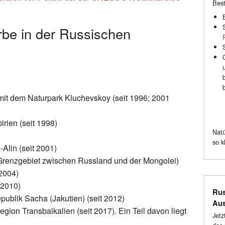
Best
e in der Russischen
it dem Naturpark Kluchevskoy (seit 1996; 2001
irien (seit 1998)
Natü
so k
Alin (seit 2001)
 Grenzgebiet zwischen Russland und der Mongolei)
 2004)
 2010)
Rus
publik Sacha (Jakutien) (seit 2012)
Au
gion Transbaikalien (seit 2017). Ein Teil davon liegt
Jetz