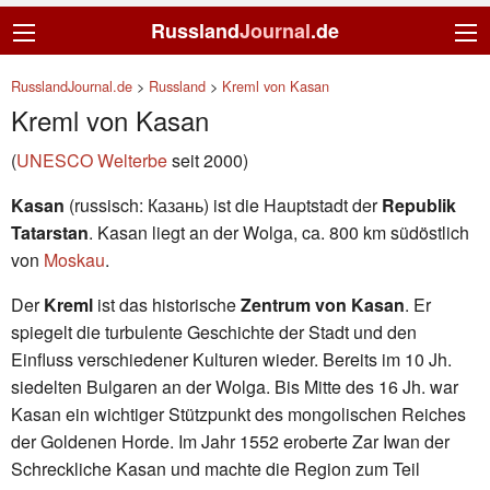
Russland
Journal
.de
RusslandJournal.de
>
Russland
>
Kreml von Kasan
Kreml von Kasan
(
UNESCO Welterbe
seit 2000)
Kasan
(russisch: Казань) ist die Hauptstadt der
Republik
Tatarstan
. Kasan liegt an der Wolga, ca. 800 km südöstlich
von
Moskau
.
Der
Kreml
ist das historische
Zentrum von Kasan
. Er
spiegelt die turbulente Geschichte der Stadt und den
Einfluss verschiedener Kulturen wieder. Bereits im 10 Jh.
siedelten Bulgaren an der Wolga. Bis Mitte des 16 Jh. war
Kasan ein wichtiger Stützpunkt des mongolischen Reiches
der Goldenen Horde. Im Jahr 1552 eroberte Zar Iwan der
Schreckliche Kasan und machte die Region zum Teil