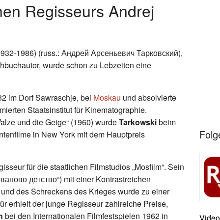
hen Regisseurs Andrej
932-1986) (russ.: Андрей Арсеньевич Тарковский),
ehbuchautor, wurde schon zu Lebzeiten eine
32 im Dorf Sawraschje, bei
Moskau
und absolvierte
mierten Staatsinstitut für Kinematographie.
 Walze und die Geige“ (1960) wurde
Tarkowski
beim
Folg
dentenfilme in New York mit dem Hauptpreis
isseur für die staatlichen Filmstudios „Mosfilm“. Sein
„Иваново детство“) mit einer Kontrastreichen
t und des Schreckens des Krieges wurde zu einer
ür erhielt der junge Regisseur zahlreiche Preise,
n
bei den Internationalen Filmfestspielen 1962 in
Video