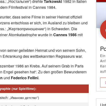
russ.: „Ностальгия“) drehte
Tarkowski
1982 in Italien
 dem Filmfestival in Cannes 1984.
runter, dass seine Filme in seiner Heimat offiziell
zens entschloss er sich, im Ausland zu bleiben und
russ.: „Жертвоприношение“) in Schweden. Die
 einer Atomkatastrophe wurde in
Cannes 1986
mit
Po
 von seiner geliebten Heimat und von seinem Sohn,
Ein
en Erkrankung des weltbekannten Regisseurs war.
Anf
ezember 1986 an Krebs. Auf seinem Grab in Paris
Ken
auf
den Engel gesehen hat“. Zu den großen Bewunderern
nn
und
Federico Fellini
.
raphie (nur Spielfilme):
ssisch: „Иваново детство“)
Unt