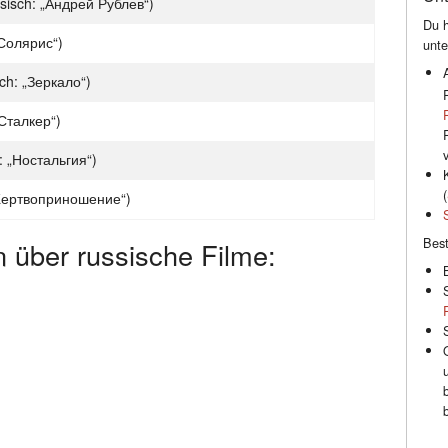
ssisch: „Андрей Рублев“)
Du h
 „Солярис“)
unte
sch: „Зеркало“)
„Сталкер“)
h: „Ностальгия“)
(
 „Жертвоприношение“)
Best
n über russische Filme: