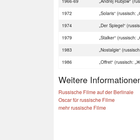
1966-69
„Andrej Rubjow“ (ru
1972
„Solaris“ (russisch:
1974
„Der Spiegel“ (russi
1979
„Stalker“ (russisch: 
1983
„Nostalgie“ (russisc
1986
„Offret“ (russisch:
Weitere Informatione
Russische Filme auf der Berlinale
Oscar für russische Filme
mehr russische Filme