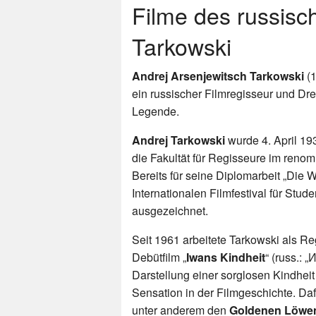
Filme des russisc
Tarkowski
Andrej Arsenjewitsch Tarkowski
(1
ein russischer Filmregisseur und Dr
Legende.
Andrej Tarkowski
wurde 4. April 19
die Fakultät für Regisseure im renom
Bereits für seine Diplomarbeit „Die
Internationalen Filmfestival für Stu
ausgezeichnet.
Seit 1961 arbeitete Tarkowski als Reg
Debütfilm „
Iwans Kindheit
“ (russ.: 
Darstellung einer sorglosen Kindhei
Sensation in der Filmgeschichte. Daf
unter anderem den
Goldenen Löwe