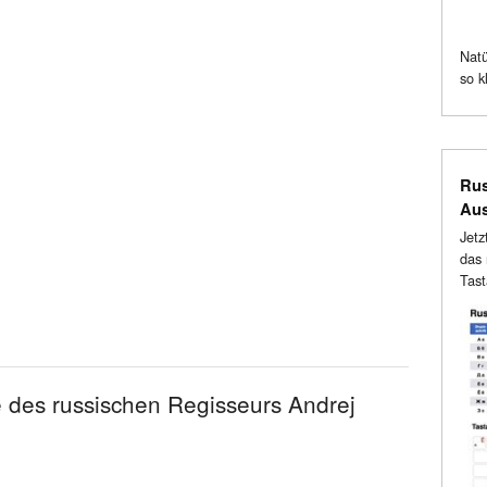
Natü
so k
Rus
Au
Jetz
das 
Tast
 des russischen Regisseurs Andrej