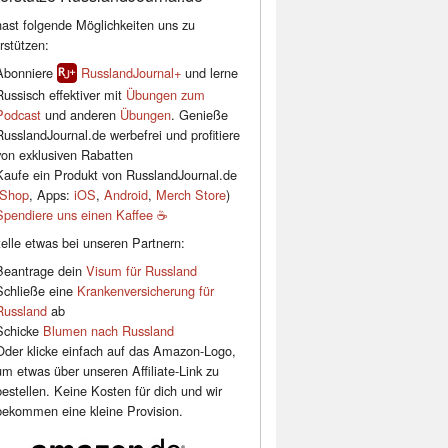
ast folgende Möglichkeiten uns zu
rstützen:
Abonniere
RusslandJournal+
und lerne
Russisch effektiver mit
Übungen zum
Podcast
und anderen
Übungen
. Genieße
RusslandJournal.de werbefrei und profitiere
von exklusiven Rabatten
Kaufe ein Produkt von RusslandJournal.de
Shop
, Apps:
iOS
,
Android
,
Merch Store
)
Spendiere uns einen Kaffee ☕️
elle etwas bei unseren Partnern:
Beantrage dein
Visum für Russland
Schließe eine
Krankenversicherung für
Russland
ab
Schicke
Blumen nach Russland
Oder klicke einfach auf das Amazon-Logo,
um etwas über unseren Affiliate-Link zu
bestellen. Keine Kosten für dich und wir
bekommen eine kleine Provision.