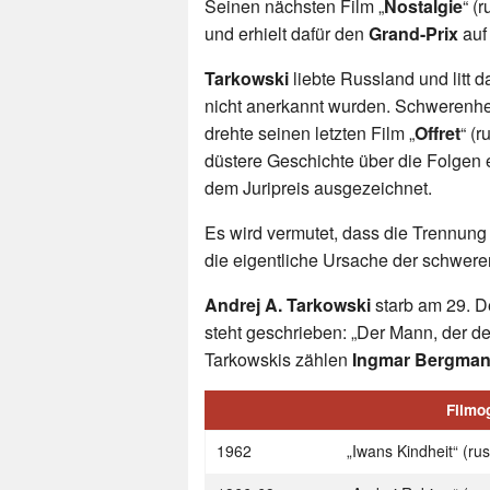
Seinen nächsten Film „
Nostalgie
“ (
und erhielt dafür den
Grand-Prix
auf
Tarkowski
liebte Russland und litt da
nicht anerkannt wurden. Schwerenher
drehte seinen letzten Film „
Offret
“ (
düstere Geschichte über die Folgen
dem Juripreis ausgezeichnet.
Es wird vermutet, dass die Trennung
die eigentliche Ursache der schwer
Andrej A. Tarkowski
starb am 29. D
steht geschrieben: „Der Mann, der 
Tarkowskis zählen
Ingmar Bergma
Filmog
1962
„Iwans Kindheit“ (ru