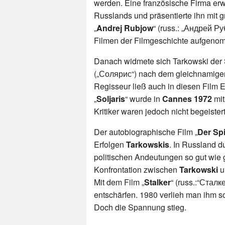
werden. Eine französische Firma erw
Russlands und präsentierte ihn mit 
„
Andrej Rubjow
“ (russ.: „Андрей Р
Filmen der Filmgeschichte aufgeno
Danach widmete sich Tarkowski der S
(„Солярис“) nach dem gleichnamigen 
Regisseur ließ auch in diesen Film E
„
Soljaris
“ wurde in
Cannes 1972
mit
Kritiker waren jedoch nicht begeistert
Der autobiographische Film „
Der Sp
Erfolgen
Tarkowskis
. In Russland d
politischen Andeutungen so gut wie g
Konfrontation zwischen
Tarkowski
u
Mit dem Film „
Stalker
“ (russ.:“Сталк
entschärfen. 1980 verlieh man ihm so
Doch die Spannung stieg.