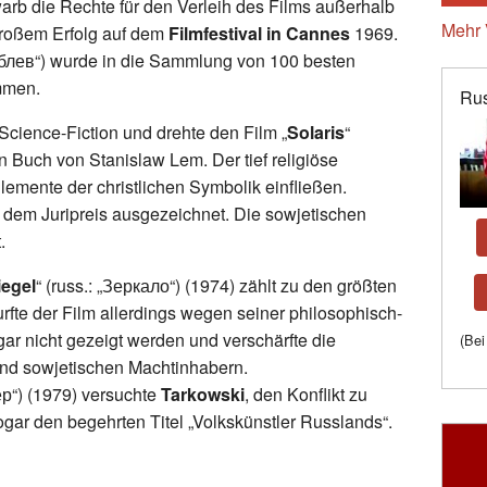
arb die Rechte für den Verleih des Films außerhalb
Mehr 
großem Erfolg auf dem
Filmfestival in Cannes
1969.
ублев“) wurde in die Sammlung von 100 besten
mmen.
Rus
cience-Fiction und drehte den Film „
Solaris
“
Buch von Stanislaw Lem. Der tief religiöse
lemente der christlichen Symbolik einfließen.
 dem Juripreis ausgezeichnet. Die sowjetischen
.
iegel
“ (russ.: „Зеркало“) (1974) zählt zu den größten
urfte der Film allerdings wegen seiner philosophisch-
ar nicht gezeigt werden und verschärfte die
(Bei
nd sowjetischen Machtinhabern.
ер“) (1979) versuchte
Tarkowski
, den Konflikt zu
gar den begehrten Titel „Volkskünstler Russlands“.