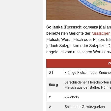
Soljanka
(Russisch: солянка [ßalʲánk
beliebtesten Gerichte der
russische
Fleisch, Wurst, Fisch oder Pilzen. Ei
jedoch Salzgurken oder Salzpilze. 
abgeleitet vom russischen Wort соль –
Z
2 l
kräftige Fleisch- oder Knoch
verschiedener Fleischsorten 
500 g
Fleisch aus der Brühe, Hühne
2
Zwiebeln
2
Salz- oder Gewürzgurken