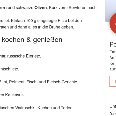
pern
und schwarze
Oliven
. Kurz vorm Servieren nach
eitet. Einfach 100 g eingelegte Pilze bei den
ten und dann alles in die Brühe geben.
 kochen & genießen
Po
Ein
iar, russische Eier etc.
Anf
Ken
htschi etc.
auf
ini, Pelmeni, Fisch- und Fleisch-Gerichte.
gen Kaukasus
Unt
ktaschen Watruschki, Kuchen und Torten
Du h