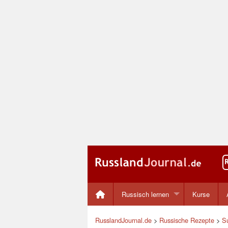
Russisch lernen
Kurse
RusslandJournal.de
>
Russische Rezepte
>
S