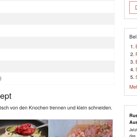
Bel
)
Meh
zept
eisch von den Knochen trennen und klein schneiden.
Rus
Au
Jetz
das 