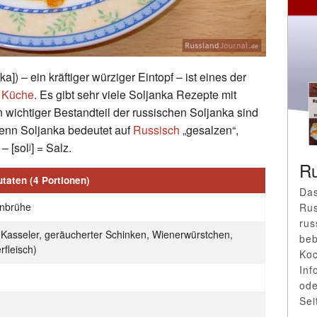
a]) – ein kräftiger würziger Eintopf – ist eines der
n Küche
. Es gibt sehr viele Soljanka Rezepte mit
n wichtiger Bestandteil der russischen Soljanka sind
Denn Soljanka bedeutet auf
Russisch
„gesalzen“,
 [solʲ] = Salz.
Ru
utaten (4 Portionen)
Das
enbrühe
Rus
rus
(Kasseler, geräucherter Schinken, Wienerwürstchen,
beb
rfleisch)
Koc
Inf
ode
Sei