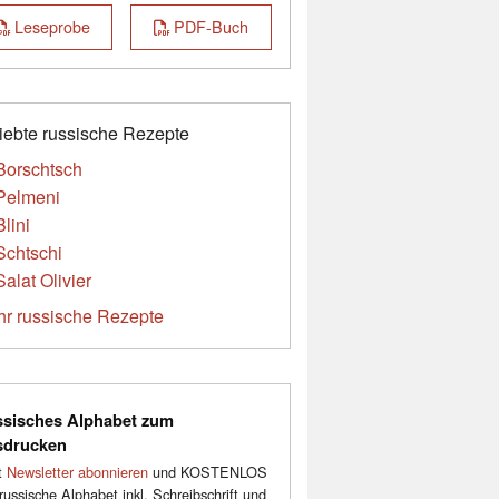
Leseprobe
PDF-Buch
iebte russische Rezepte
Borschtsch
Pelmeni
Blini
Schtschi
Salat Olivier
r russische Rezepte
sisches Alphabet zum
sdrucken
t
Newsletter abonnieren
und KOSTENLOS
russische Alphabet inkl. Schreibschrift und