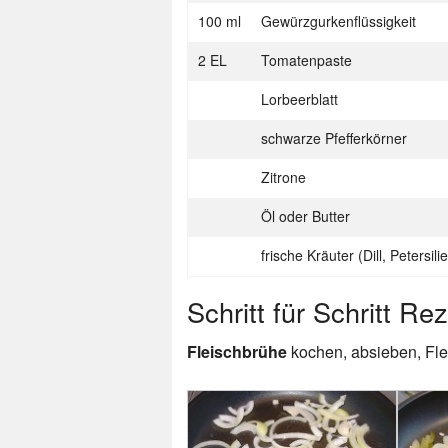
100 ml
Gewürzgurkenflüssigkeit
2 EL
Tomatenpaste
Lorbeerblatt
schwarze Pfefferkörner
Zitrone
Öl oder Butter
frische Kräuter (Dill, Petersilie
Schritt für Schritt Re
Fleischbrühe
kochen, absieben, Fl