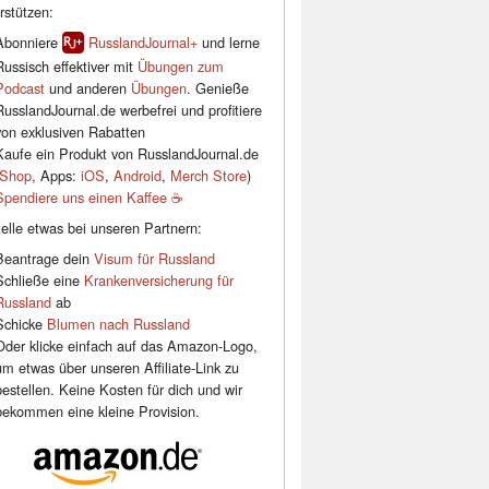
rstützen:
Abonniere
RusslandJournal+
und lerne
Russisch effektiver mit
Übungen zum
Podcast
und anderen
Übungen
. Genieße
RusslandJournal.de werbefrei und profitiere
von exklusiven Rabatten
Kaufe ein Produkt von RusslandJournal.de
Shop
, Apps:
iOS
,
Android
,
Merch Store
)
Spendiere uns einen Kaffee ☕️
elle etwas bei unseren Partnern:
Beantrage dein
Visum für Russland
Schließe eine
Krankenversicherung für
Russland
ab
Schicke
Blumen nach Russland
Oder klicke einfach auf das Amazon-Logo,
um etwas über unseren Affiliate-Link zu
bestellen. Keine Kosten für dich und wir
bekommen eine kleine Provision.