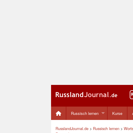
Russisch lernen
Kurse
RusslandJournal.de
>
Russisch lernen
>
Worts