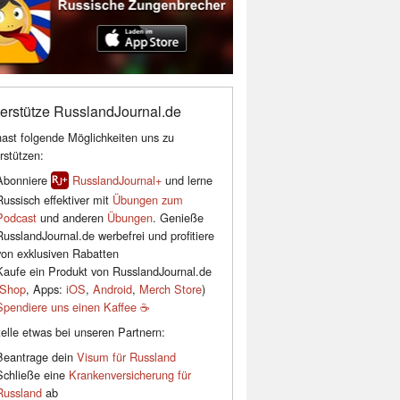
erstütze RusslandJournal.de
ast folgende Möglichkeiten uns zu
rstützen:
Abonniere
RusslandJournal+
und lerne
Russisch effektiver mit
Übungen zum
Podcast
und anderen
Übungen
. Genieße
RusslandJournal.de werbefrei und profitiere
von exklusiven Rabatten
Kaufe ein Produkt von RusslandJournal.de
Shop
, Apps:
iOS
,
Android
,
Merch Store
)
Spendiere uns einen Kaffee ☕️
elle etwas bei unseren Partnern:
Beantrage dein
Visum für Russland
Schließe eine
Krankenversicherung für
Russland
ab