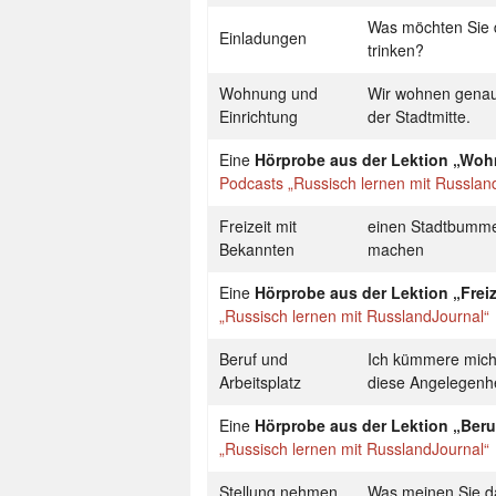
Was möchten Sie
Einladungen
trinken?
Wohnung und
Wir wohnen genau
Einrichtung
der Stadtmitte.
Eine
Hörprobe aus der Lektion „Woh
Podcasts „Russisch lernen mit Russlan
Freizeit mit
einen Stadtbumme
Bekannten
machen
Eine
Hörprobe aus der Lektion „Frei
„Russisch lernen mit RusslandJournal“
Beruf und
Ich kümmere mic
Arbeitsplatz
diese Angelegenhe
Eine
Hörprobe aus der Lektion „Beru
„Russisch lernen mit RusslandJournal“
Stellung nehmen
Was meinen Sie d