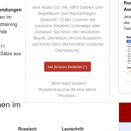
Rus
eine Audio-CD, inkl. MP3-Dateien und
Au
Wendungen
Begleitbuch zum Nachschlagen.
nen im
Jetz
(Spielzeit: 70 Min.) Lernen Sie
das 
ztraining
russische Vokabeln unterwegs oder
Tast
rste
Zuhause! Sie hören den deutschen
Begriff, übersetzen ihn ins Russische
und hören dann die korrekte russische
 11
Übersetzung.
Sätze aus
bei Amazon bestellen (*)
* Beim Kauf verdient
RusslandJournal.de eine kleine
Provision.
nen im
Russisch
Lautschrift