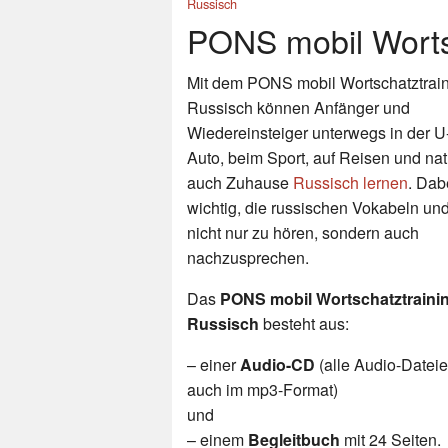
Russisch
PONS mobil Worts
Mit dem PONS mobil Wortschatztrai
Russisch können Anfänger und
Wiedereinsteiger unterwegs in der U
Auto, beim Sport, auf Reisen und nat
auch Zuhause
Russisch lernen
. Dabe
wichtig, die russischen Vokabeln un
nicht nur zu hören, sondern auch
nachzusprechen.
Das
PONS mobil Wortschatztraini
Russisch
besteht aus:
– einer
Audio-CD
(alle Audio-Dateie
auch im mp3-Format)
und
– einem
Begleitbuch
mit 24 Seiten.