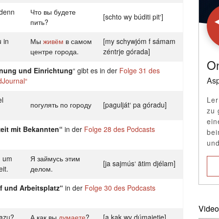
 denn
Что вы будете
[schto wy búditi pit‘]
пить?
 in
Мы
живём
в самом
[my schywjóm f sámam
центре города.
zéntrje górada]
On
nung und Einrichtung
“ gibt es in der
Folge 31 des
Asp
dJournal“
l
Ler
погулять по городу
[pagulját‘ pa góradu]
zu 
ein
zeit mit Bekannten“
in der
Folge 28 des Podcasts
bei
und
h um
Я займусь этим
[ja sajmús‘ ätim djélam]
it.
делом.
f und Arbeitsplatz“
in der
Folge 30 des Podcasts
Video
azu?
А как вы
думаете
?
[a kak wy dúmajetje]