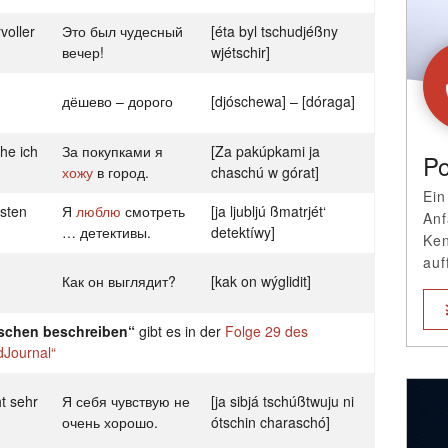
voller
Это был чудесный
[éta byl tschudjéßny
вечер!
wjétschir]
дёшево – дорого
[djóschewa] – [dóraga]
he ich
За покупками я
[Za pakúpkami ja
Po
хожу
в город.
chaschú w górat]
Ein
sten
Я
люблю
смотреть
[ja ljubljú ßmatrjét‘
Anf
… детективы.
detektíwy]
Ken
auf
Как он выглядит?
[kak on wýglidit]
schen beschreiben“
gibt es in der
Folge 29 des
dJournal“
ht sehr
Я себя чувствую не
[ja sibjá tschúßtwuju ni
очень хорошо.
ótschin charaschó]