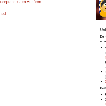
 Aussprache zum Anhören
sisch
Unt
Du h
unte
(
Best