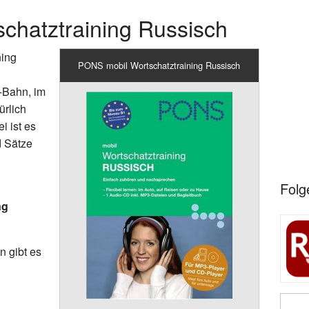
chatztraining Russisch
ning
PONS mobil Wortschatztraining Russisch
-Bahn, im
ürlich
i ist es
d Sätze
Folg
ng
n gibt es