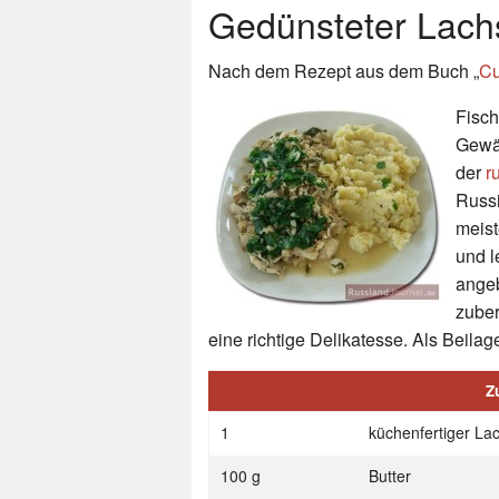
Gedünsteter Lachs
Nach dem Rezept aus dem Buch „
Cu
Fisch
Gewäs
der
r
Russi
meist
und l
angeb
zuber
eine richtige Delikatesse. Als Beilage
Z
1
küchenfertiger Lac
100 g
Butter