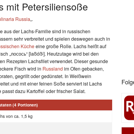
 mit Petersiliensoße
linaria Russia
„.
e aus der Lachs-Familie sind in russischen
sern sehr verbreitet und spielen deswegen auch in
ussischen Küche
eine große Rolle. Lachs heißt auf
sch „лосось“ [laßóßʲ]. Heutzutage wird bei den
en Rezepten Lachsfilet verwendet. Dieser gesunde
eckere Fisch wird in
Russland
im Ofen gebacken,
raten, gegrillt oder gedünstet. In Weißwein
Folg
eitet und mit einer feinen Soße serviert ist Lachs
 passt dazu Kartoffel oder frischer Salat.
utaten (4 Portionen)
hs von ca. 1,5 kg