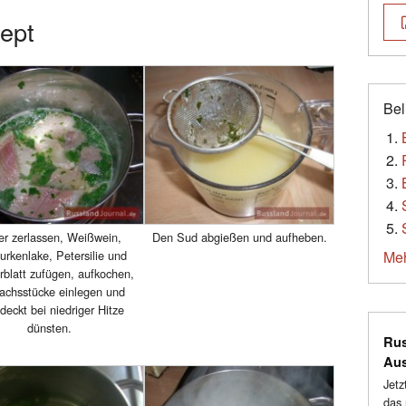
zept
Bel
er zerlassen, Weißwein,
Den Sud abgießen und aufheben.
urkenlake, Petersilie und
Meh
rblatt zufügen, aufkochen,
Lachsstücke einlegen und
deckt bei niedriger Hitze
dünsten.
Rus
Au
Jetz
das 