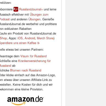
rstützen:
Abonniere
RusslandJournal+
und lerne
Russisch effektiver mit
Übungen zum
Podcast
und anderen
Übungen
. Genieße
RusslandJournal.de werbefrei und profitiere
von exklusiven Rabatten
Kaufe ein Produkt von RusslandJournal.de
Shop
, Apps:
iOS
,
Android
,
Merch Store
)
Spendiere uns einen Kaffee ☕️
elle etwas bei unseren Partnern:
Beantrage dein
Visum für Russland
Schließe eine
Krankenversicherung für
Russland
ab
Schicke
Blumen nach Russland
Oder klicke einfach auf das Amazon-Logo,
um etwas über unseren Affiliate-Link zu
bestellen. Keine Kosten für dich und wir
bekommen eine kleine Provision.