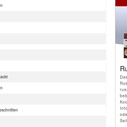
in
Ru
hackt
Das
Rus
in
rus
beb
Koc
Inf
geschnitten
ode
Sei