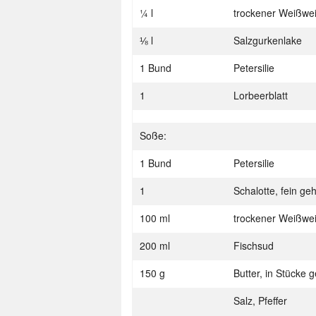
¼ l
trockener Weißwe
⅛ l
Salzgurkenlake
1 Bund
Petersilie
1
Lorbeerblatt
Soße:
1 Bund
Petersilie
1
Schalotte, fein ge
100 ml
trockener Weißwe
200 ml
Fischsud
150 g
Butter, in Stücke 
Salz, Pfeffer