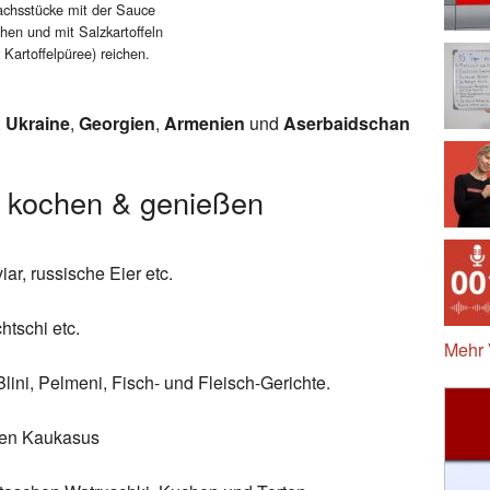
achsstücke mit der Sauce
hen und mit Salzkartoffeln
 Kartoffelpüree) reichen.
,
Ukraine
,
Georgien
,
Armenien
und
Aserbaidschan
 kochen & genießen
iar, russische Eier etc.
htschi etc.
Mehr 
ini, Pelmeni, Fisch- und Fleisch-Gerichte.
gen Kaukasus