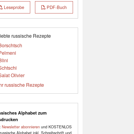
Leseprobe
PDF-Buch
iebte russische Rezepte
Borschtsch
Pelmeni
Blini
Schtschi
Salat Olivier
r russische Rezepte
sisches Alphabet zum
sdrucken
t
Newsletter abonnieren
und KOSTENLOS
russische Alphabet inkl. Schreibschrift und