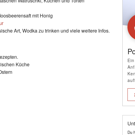
ktaschen Watruschki, Kuchen und Torten
oosbeerensaft mit Honig
ur
sche Art, Wodka zu trinken und viele weitere Infos.
Po
Rezepten.
Ein
sischen Küche
Anf
Ostern
Ken
auf
Unt
Du h