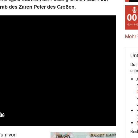
rab des Zaren Peter des Großen
.
Mehr 
Unt
Du h
unte
(
Best
trum von