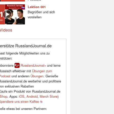
Lektion 001
Begrüßen und sich
vorstellen
Videos
erstütze RusslandJournal.de
ast folgende Möglichkeiten uns zu
rstützen:
Abonniere
RusslandJournal+
und lerne
Russisch effektiver mit
Übungen zum
Podcast
und anderen
Übungen
. Genieße
RusslandJournal.de werbefrei und profitiere
von exklusiven Rabatten
Kaufe ein Produkt von RusslandJournal.de
Shop
, Apps:
iOS
,
Android
,
Merch Store
)
Spendiere uns einen Kaffee ☕️
elle etwas bei unseren Partnern: