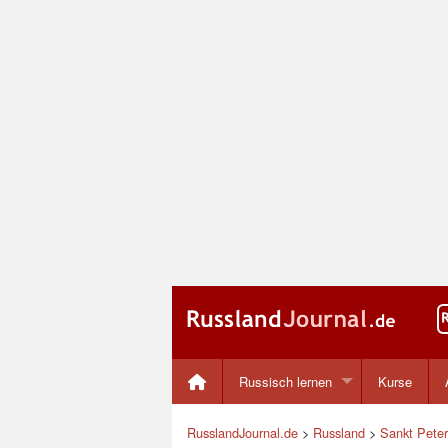
Russisch lernen
Kurse
RusslandJournal.de
>
Russland
>
Sankt Pete