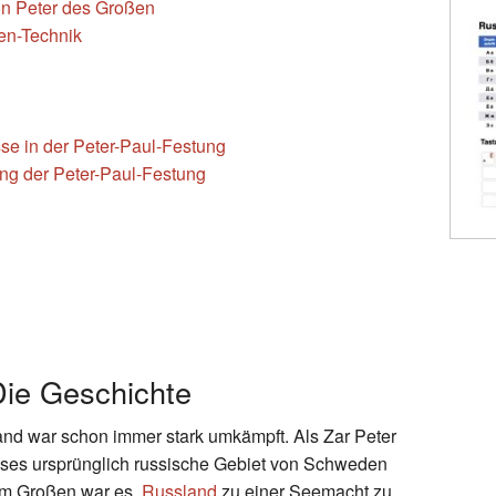
on Peter des Großen
en-Technik
se in der Peter-Paul-Festung
gung der Peter-Paul-Festung
Die Geschichte
d war schon immer stark umkämpft. Als Zar Peter
eses ursprünglich russische Gebiet von Schweden
dem Großen war es,
Russland
zu einer Seemacht zu