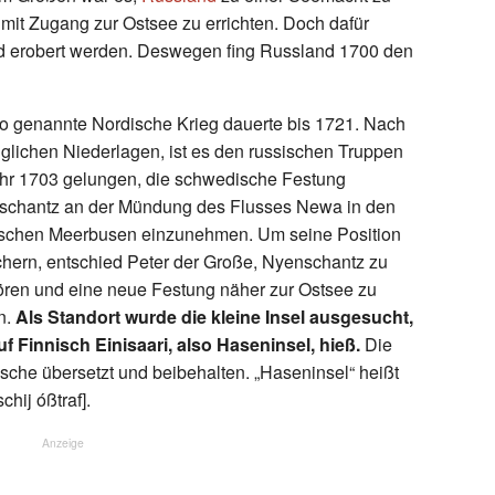
it Zugang zur Ostsee zu errichten. Doch dafür
d erobert werden. Deswegen fing Russland 1700 den
o genannte Nordische Krieg dauerte bis 1721. Nach
glichen Niederlagen, ist es den russischen Truppen
hr 1703 gelungen, die schwedische Festung
schantz an der Mündung des Flusses Newa in den
ischen Meerbusen einzunehmen. Um seine Position
chern, entschied Peter der Große, Nyenschantz zu
ören und eine neue Festung näher zur Ostsee zu
n.
Als Standort wurde die kleine Insel ausgesucht,
uf Finnisch Einisaari, also Haseninsel, hieß.
Die
he übersetzt und beibehalten. „Haseninsel“ heißt
hij óßtraf].
Anzeige