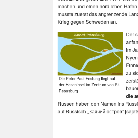
machen und einen nördlichen Hafen m
musste zuerst das angrenzende Lan
Krieg gegen Schweden an.
Der s
anfän
im Ja
Nyen
Finn
zu si
Die Peter-Paul-Festung liegt auf
zerst
der Haseninsel im Zentrum von St.
baue
Petersburg
die a
Russen haben den Namen ins Russisc
auf Russisch „Заячий остров“ [sájatsc