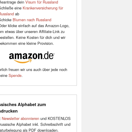
Beantrage dein
Visum für Russland
Schließe eine
Krankenversicherung für
Russland
ab
Schicke
Blumen nach Russland
Oder klicke einfach auf das Amazon-Logo,
um etwas über unseren Affiliate-Link zu
bestellen. Keine Kosten für dich und wir
bekommen eine kleine Provision.
rlich freuen wir uns auch über jede noch
leine
Spende
.
sisches Alphabet zum
sdrucken
t
Newsletter abonnieren
und KOSTENLOS
russische Alphabet inkl. Schreibschrift und
aturbelegung als PDF downloaden.