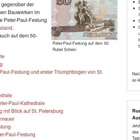
el gegenüber der
chen Bauwerken im
ie Peter-Paul-Festung
sland
.
 auch auf dem 50-
Peter-Paul-Festung auf dem 50
Rubel Schein
te
ng
r-Paul-Festung und erster Triumphbogen von St.
Natü
so k
edrale
ter-Paul-Kathedrale
it Blick auf St. Petersburg
Rus
Au
smauer
Jetz
stung
das 
er-Paul-Festung
Tast