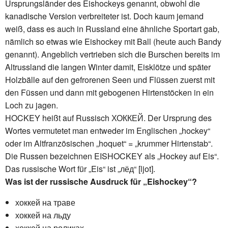
Ursprungsländer des Eishockeys genannt, obwohl die
kanadische Version verbreiteter ist. Doch kaum jemand
weiß, dass es auch in Russland eine ähnliche Sportart gab,
nämlich so etwas wie Eishockey mit Ball (heute auch Bandy
genannt). Angeblich vertrieben sich die Burschen bereits im
Altrussland die langen Winter damit, Eisklötze und später
Holzbälle auf den gefrorenen Seen und Flüssen zuerst mit
den Füssen und dann mit gebogenen Hirtenstöcken in ein
Loch zu jagen.
HOCKEY heißt auf Russisch ХОККЕЙ. Der Ursprung des
Wortes vermutetet man entweder im Englischen „hockey“
oder im Altfranzösischen „hoquet“ = „krummer Hirtenstab“.
Die Russen bezeichnen EISHOCKEY als „Hockey auf Eis“.
Das russische Wort für „Eis“ ist „лёд“ [ljot].
Was ist der russische Ausdruck für „Eishockey“?
хоккей на траве
хоккей на льду
хоккей на роликах