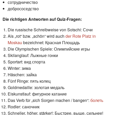
сотрудничество
добрососедство
Die richtigen Antworten auf Quiz-Fragen:
Die russische Schreibweise von Sotschi: Сочи
Als „rot“ bzw. „schön“ wird auch
der Rote Platz in
Moskau
bezeichnet: Красная Площадь
Die Olympischen Spiele: Олимпийские игры
Skilanglauf: Лыжные гонки
Sportart: вид спорта
Winter: зима
Häschen: зайка
Fünf Ringe: пять колец
Goldmedaille: золотая медаль
Eiskunstlauf: фигурное катание
Das Verb für „sich Sorgen machen / bangen“:
болеть
Rodler: саночник
Schneller, höher, stärker!: Быстрее, выше, сильнее!