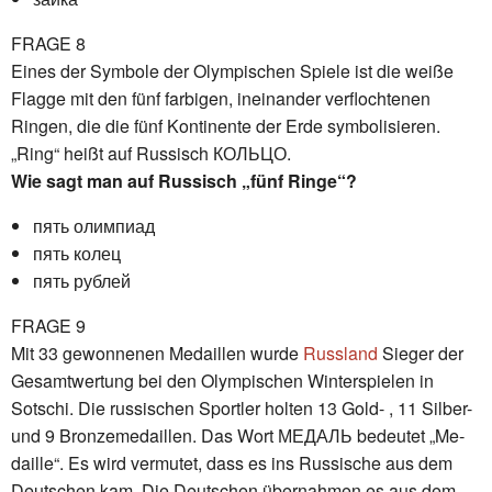
FRAGE 8
Eines der Symbole der Olympischen Spiele ist die weiße
Flagge mit den fünf farbigen, ineinander verflochtenen
Ringen, die die fünf Kontinente der Erde symbolisieren.
„Ring“ heißt auf Russisch КОЛЬЦО.
Wie sagt man auf Russisch „fünf Ringe“?
пять олимпиад
пять колец
пять рублей
FRAGE 9
Mit 33 gewonnenen Medaillen wurde
Russland
Sieger der
Gesamtwertung bei den Olympischen Winterspielen in
Sotschi. Die russischen Sportler holten 13 Gold- , 11 Silber-
und 9 Bronzemedaillen. Das Wort МЕДАЛЬ bedeutet „Me­
dail­le“. Es wird vermutet, dass es ins Russische aus dem
Deutschen kam. Die Deutschen übernahmen es aus dem