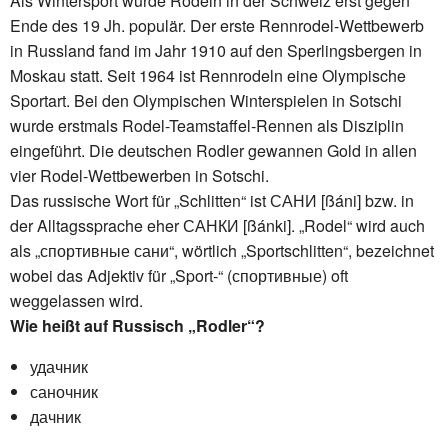
Als Wintersport wurde Rodeln in der Schweiz erst gegen
Ende des 19 Jh. populär. Der erste Rennrodel-Wettbewerb
in Russland fand im Jahr 1910 auf den Sperlingsbergen in
Moskau statt. Seit 1964 ist Rennrodeln eine Olympische
Sportart. Bei den Olympischen Winterspielen in Sotschi
wurde erstmals Rodel-Teamstaffel-Rennen als Disziplin
eingeführt. Die deutschen Rodler gewannen Gold in allen
vier Rodel-Wettbewerben in Sotschi.
Das russische Wort für „Schlitten“ ist САНИ [ßáni] bzw. in
der Alltagssprache eher САНКИ [ßánki]. „Rodel“ wird auch
als „спортивные сани“, wörtlich „Sportschlitten“, bezeichnet
wobei das Adjektiv für „Sport-“ (спортивные) oft
weggelassen wird.
Wie heißt auf Russisch „Rodler“?
удачник
саночник
дачник