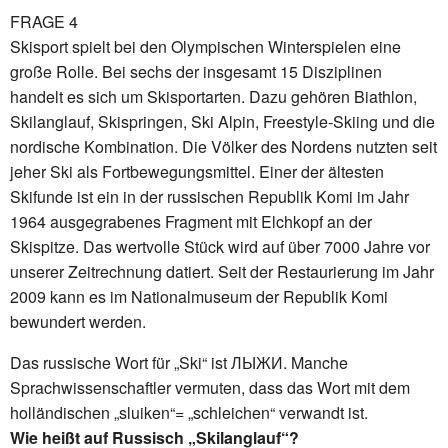
FRAGE 4
Skisport spielt bei den Olympischen Winterspielen eine
große Rolle. Bei sechs der insgesamt 15 Disziplinen
handelt es sich um Skisportarten. Dazu gehören Biathlon,
Skilanglauf, Skispringen, Ski Alpin, Freestyle-Skiing und die
nordische Kombination. Die Völker des Nordens nutzten seit
jeher Ski als Fortbewegungsmittel. Einer der ältesten
Skifunde ist ein in der russischen Republik Komi im Jahr
1964 ausgegrabenes Fragment mit Elchkopf an der
Skispitze. Das wertvolle Stück wird auf über 7000 Jahre vor
unserer Zeitrechnung datiert. Seit der Restaurierung im Jahr
2009 kann es im Nationalmuseum der Republik Komi
bewundert werden.
Das russische Wort für „Ski“ ist ЛЫЖИ. Manche
Sprachwissenschaftler vermuten, dass das Wort mit dem
holländischen „sluiken“= „schleichen“ verwandt ist.
Wie heißt auf Russisch „Skilanglauf“?