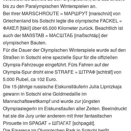
bis zu den Paralympischen Winterspielen an.
Bei ihrer MARSCHROUTE = МАРШРУТ [marschrút] von
Griechenland bis Sotschi legte die olympische FACKEL =
ФАКЕЛ [fákil] über 65.000 Kilometer zurück. Beachtlich ist
auch der MAßSTAB = МАСШТАБ [maßschtáp] der
olympischen Bauten.
Für die Dauer der Olympischen Winterspiele wurde auf den
Straßen in Sotschi eine spezielle Spur für die offiziellen
Olympia-Fahrzeuge eingeführt. Fürs Fahren auf der
Olympia-Spur droht eine STRAFE = ШТРАФ [schtráf] von
5.000 Rubel, ca 102 Euro.
Die 15-jährige russische Eiskunstläuferin Julia Lipnizkaja
gewann in Sotschi eine Goldmedaille im
Mannschaftswettkampf und wurde zur jüngsten
Olympiasiegerin im Eiskunstlaufen aller Zeiten. Beeindruckt
hat sie die Jury unter anderem mit ihrer fantastischen
Pirouette im SPAGAT = ШПАГАТ [schpagát].
Die Eisarena im Olympischen Park in Sotschi heißt