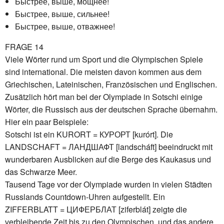
Быстрее, выше, мощнее!
Быстрее, выше, сильнее!
Быстрее, выше, отважнее!
FRAGE 14
Viele Wörter rund um Sport und die Olympischen Spiele
sind international. Die meisten davon kommen aus dem
Griechischen, Lateinischen, Französischen und Englischen.
Zusätzlich hört man bei der Olympiade in Sotschi einige
Wörter, die Russisch aus der deutschen Sprache übernahm.
Hier ein paar Beispiele:
Sotschi ist ein KURORT = КУРОРТ [kurórt]. Die
LANDSCHAFT = ЛАНДШАФТ [landscháft] beeindruckt mit
wunderbaren Ausblicken auf die Berge des Kaukasus und
das Schwarze Meer.
Tausend Tage vor der Olympiade wurden in vielen Städten
Russlands Countdown-Uhren aufgestellt. Ein
ZIFFERBLATT = ЦИФЕРБЛАТ [ziferblát] zeigte die
verbleibende Zeit bis zu den Olympischen, und das andere