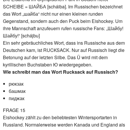
SCHEIBE = ШАЙБА [scháiba]. Im Russischen bezeichnet
das Wort „шайба“ nicht nur einen kleinen runden
Gegenstand, sondern auch den Puck beim Eishockey. Um
ihre Mannschaft anzufeuern rufen russische Fans: „Шайбу!
Шайбу!“ [schájbu]
Ein sehr gebräuchliches Wort, dass ins Russische aus dem
Deutschen kam, ist RUCKSACK. Nur auf Russisch liegt die
Betonung auf der letzten Silbe. Das Ü wird mit dem
kyrillischen Buchstaben Ю wiedergegeben.
Wie schreibt man das Wort Rucksack auf Russisch?
рюкзак
башмак
пиджак
FRAGE 15
Eishockey zählt zu den beliebtesten Wintersportarten in
Russland. Normalerweise werden Kanada und England als