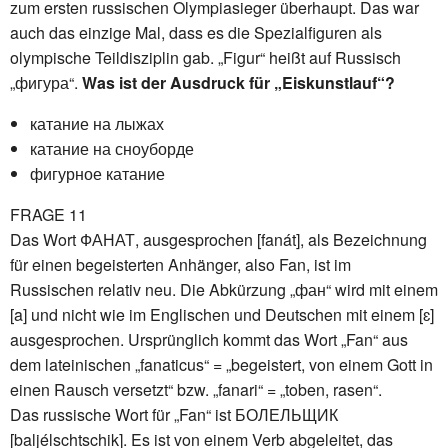
zum ersten russischen Olympiasieger überhaupt. Das war
auch das einzige Mal, dass es die Spezialfiguren als
olympische Teildisziplin gab. „Figur“ heißt auf Russisch
„фигура“.
Was ist der Ausdruck für „Eiskunstlauf“?
катание на лыжах
катание на сноуборде
фигурное катание
FRAGE 11
Das Wort ФАНАТ, ausgesprochen [fanát], als Bezeichnung
für einen begeisterten Anhänger, also Fan, ist im
Russischen relativ neu. Die Abkürzung „фан“ wird mit einem
[a] und nicht wie im Englischen und Deutschen mit einem [ɛ]
ausgesprochen. Ursprünglich kommt das Wort „Fan“ aus
dem lateinischen „fanaticus“ = „begeistert, von einem Gott in
einen Rausch versetzt“ bzw. „fanari“ = „toben, rasen“.
Das russische Wort für „Fan“ ist БОЛЕЛЬЩИК
[baljélschtschik]. Es ist von einem Verb abgeleitet, das