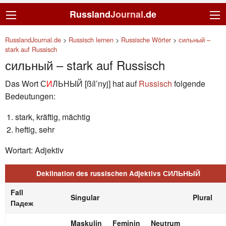
Russland
Journal
.de
RusslandJournal.de
>
Russisch lernen
>
Russische Wörter
>
сильный –
stark auf Russisch
сильный – stark auf Russisch
Das Wort С
И
ЛЬНЫЙ [ßíl’nyj] hat auf
Russisch
folgende
Bedeutungen:
stark, kräftig, mächtig
heftig, sehr
Wortart: Adjektiv
Deklination des russischen Adjektivs СИЛЬНЫЙ
Fall
Singular
Plural
Падеж
Maskulin
Feminin
Neutrum