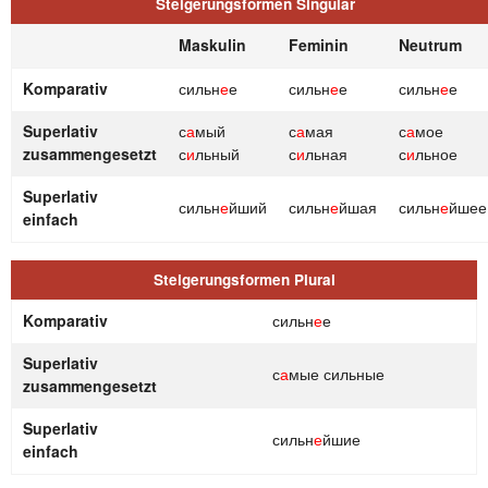
Steigerungsformen Singular
Maskulin
Feminin
Neutrum
Komparativ
сильн
е
е
сильн
е
е
сильн
е
е
Superlativ
с
а
мый
с
а
мая
с
а
мое
zusammengesetzt
с
и
льный
с
и
льная
с
и
льное
Superlativ
сильн
е
йший
сильн
е
йшая
сильн
е
йшее
einfach
Steigerungsformen Plural
Komparativ
сильн
е
е
Superlativ
с
а
мые сильные
zusammengesetzt
Superlativ
сильн
е
йшие
einfach