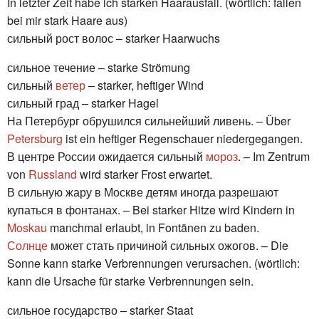
In letzter Zeit habe ich starken Haarausfall. (wörtlich: fallen
bei mir stark Haare aus)
сильный рост волос – starker Haarwuchs
сильное течение – starke Strömung
сильный
ветер
– starker, heftiger Wind
сильный град – starker Hagel
На Петербург обрушился сильнейший ливень. – Über
Petersburg
ist ein heftiger Regenschauer niedergegangen.
В центре России ожидается сильный
мороз
. – Im Zentrum
von
Russland
wird starker Frost erwartet.
В сильную жару в Москве детям иногда разрешают
купаться в фонтанах. – Bei starker Hitze wird Kindern in
Moskau
manchmal erlaubt, in Fontänen zu baden.
Солнце
может стать причиной сильных ожогов. – Die
Sonne kann starke Verbrennungen verursachen. (wörtlich:
kann die Ursache für starke Verbrennungen sein.
сильное государство – starker Staat