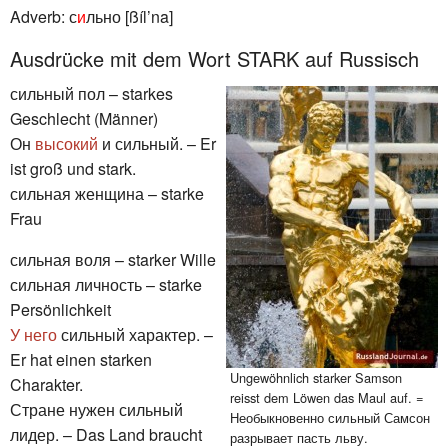
Adverb: с
и
льно [ßíl’na]
Ausdrücke mit dem Wort STARK auf Russisch
сильный пол – starkes
Geschlecht (Männer)
Он
высокий
и сильный. – Er
ist groß und stark.
сильная женщина – starke
Frau
сильная воля – starker Wille
сильная личность – starke
Persönlichkeit
У него
сильный характер. –
Er hat einen starken
Ungewöhnlich starker Samson
Charakter.
reisst dem Löwen das Maul auf. =
Стране нужен сильный
Необыкновенно сильный Самсон
лидер. – Das Land braucht
разрывает пасть льву.