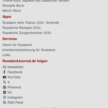
Online-Kurs: Aspekte bei russischen Verben
Rezepte-Buch
Merch Store
Apps
Russisch Verb Trainer (
iOS
/
Android
)
Russische Rezepte (
iOS
)
Russische Zungenbrecher (
iOS
)
Services
Visum für Russland
Krankenversicherung für Russland
Links
RusslandJournal.de folgen
Newsletter
Facebook
YouTube
X
Pinterest
VK
Instagram
RSS-Feed