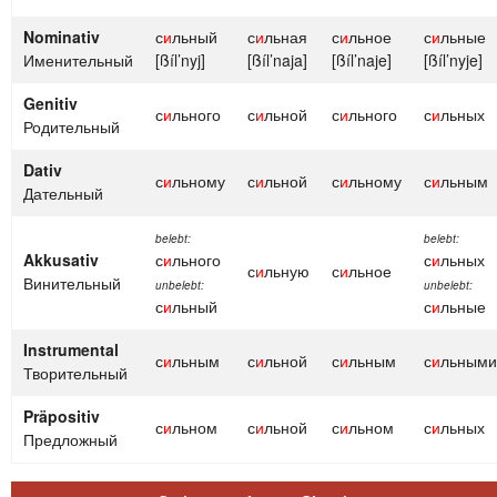
Nominativ
с
и
льный
с
и
льная
с
и
льное
с
и
льные
Именительный
[ßíl’nyj]
[ßíl’naja]
[ßíl’naje]
[ßíl’nyje]
Genitiv
с
и
льного
с
и
льной
с
и
льного
с
и
льных
Родительный
Dativ
с
и
льному
с
и
льной
с
и
льному
с
и
льным
Дательный
belebt:
belebt:
Akkusativ
с
и
льного
с
и
льных
с
и
льную
с
и
льное
Винительный
unbelebt:
unbelebt:
с
и
льный
с
и
льные
Instrumental
с
и
льным
с
и
льной
с
и
льным
с
и
льными
Творительный
Präpositiv
с
и
льном
с
и
льной
с
и
льном
с
и
льных
Предложный