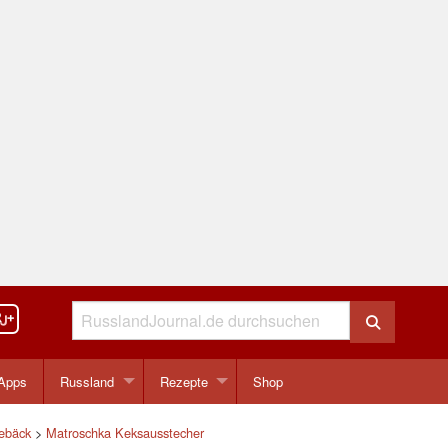
Apps
Russland
Rezepte
Shop
ebäck
>
Matroschka Keksausstecher