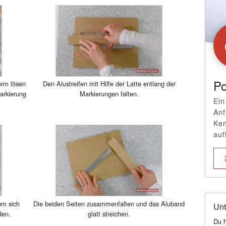
Po
orm lösen
Den Alustreifen mit Hilfe der Latte entlang der
arkierung
Markierungen falten.
Ein
Anf
Ken
auf
um sich
Die beiden Seiten zusammenfalten und das Aluband
Unt
den.
glatt streichen.
Du h