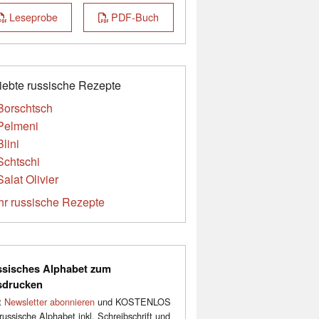
Leseprobe
PDF-Buch
iebte russische Rezepte
Borschtsch
Pelmeni
Blini
Schtschi
Salat Olivier
r russische Rezepte
sisches Alphabet zum
sdrucken
t
Newsletter abonnieren
und KOSTENLOS
russische Alphabet inkl. Schreibschrift und