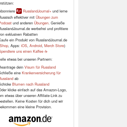
rstützen:
Abonniere
RusslandJournal+
und lerne
Russisch effektiver mit
Übungen zum
Podcast
und anderen
Übungen
. Genieße
RusslandJournal.de werbefrei und profitiere
von exklusiven Rabatten
Kaufe ein Produkt von RusslandJournal.de
Shop
, Apps:
iOS
,
Android
,
Merch Store
)
Spendiere uns einen Kaffee ☕️
elle etwas bei unseren Partnern:
Beantrage dein
Visum für Russland
Schließe eine
Krankenversicherung für
Russland
ab
Schicke
Blumen nach Russland
Oder klicke einfach auf das Amazon-Logo,
um etwas über unseren Affiliate-Link zu
bestellen. Keine Kosten für dich und wir
bekommen eine kleine Provision.