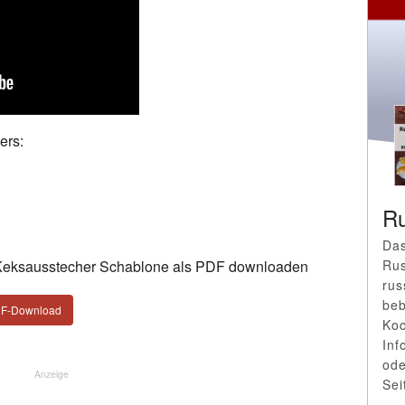
ers:
Ru
Das
Rus
Keksausstecher Schablone als PDF downloaden
rus
beb
DF-Download
Koc
Inf
ode
Anzeige
Sei