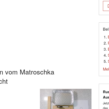
Bel
Meh
n vom Matroschka
cht
Rus
Au
Jetz
das 