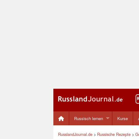
Russisch lernen
Kurse
RusslandJournal.de
>
Russische Rezepte
>
G