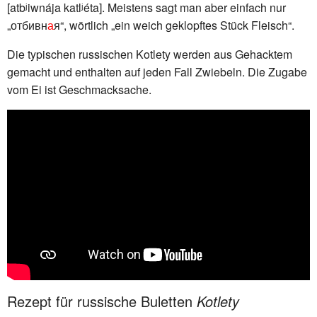
[atbʲiwnája katlʲéta]. Meistens sagt man aber einfach nur
„отбивн
а
я“, wörtlich „ein weich geklopftes Stück Fleisch“.
Die typischen russischen Kotlety werden aus Gehacktem
gemacht und enthalten auf jeden Fall Zwiebeln. Die Zugabe
vom Ei ist Geschmacksache.
Rezept für russische Buletten
Kotlety