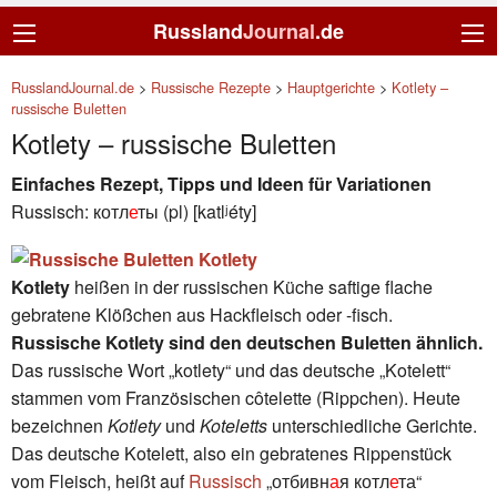
Russland
Journal
.de
RusslandJournal.de
>
Russische Rezepte
>
Hauptgerichte
>
Kotlety –
russische Buletten
Kotlety – russische Buletten
Einfaches Rezept, Tipps und Ideen für Variationen
Russisch: котл
е
ты (pl) [katlʲéty]
Kotlety
heißen in der russischen Küche saftige flache
gebratene Klößchen aus Hackfleisch oder -fisch.
Russische Kotlety sind den deutschen Buletten ähnlich.
Das russische Wort „kotlety“ und das deutsche „Kotelett“
stammen vom Französischen côtelette (Rippchen). Heute
bezeichnen
Kotlety
und
Koteletts
unterschiedliche Gerichte.
Das deutsche Kotelett, also ein gebratenes Rippenstück
vom Fleisch, heißt auf
Russisch
„отбивн
а
я котл
е
та“