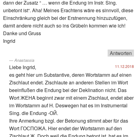
dann der Zusatz “ … wenn die Endung im Instr. Sing.
unbetont ist“. Aha! Meines Erachtens wäre es sinnvoll, diese
Einschränkung gleich bei der Erstnennung hinzuzufügen,
damit andere nicht auch so ins Grübeln kommen wie ich!
Danke und Gruss
Ingrid
Antworten
Anastassia
Liebe Ingrid,
11.12.2018
es geht hier um Substantive, deren Wortstamm auf einen
Zischlaut endet. Zischlaute an anderen Stellen im Wort
beeinflußen die Endung bei der Deklination nicht. Das
Wort ЖЕНA beginnt zwar mit einem Zischlaut, endet aber
im Wortstamm auf Н. Deswegen hat es im Instrumental
Sing. die Endung -ОЙ.
Ihre Anmerkung bzgl. der Betonung stimmt aber für das
Wort ГОСПОЖА. Hier endet der Wortstamm auf den
Zischlaut Ж. Doch weil die Endung betont ist, hat es im