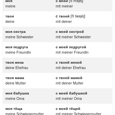
моя
с моей
[ß majéj]
meine
mit meiner
твоя
c твоей
[ß twajéj]
deine
mit deiner
моя сестра
с моей сестрой
meine Schwester
mit meiner Schwester
моя подруга
с моей подругой
meine Freundin
mit meiner Freundin
твоя жена
с твоей женой
deine Ehefrau
mit deiner Ehefrau
твоя мама
с твоей мамой
deine Mutter
mit deiner Mutter
моя бабушка
с моей бабушкой
meine Oma
mit meiner Oma
моя тёща
с моей тёщей
meine Schwiegermutter
mit meiner Schwiegermutter