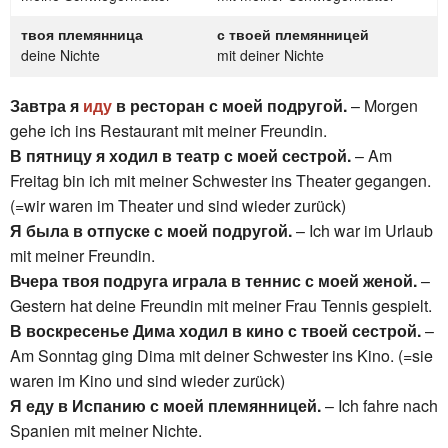
твоя племянница
с твоей племянницей
deine Nichte
mit deiner Nichte
Завтра я
иду
в ресторан с моей подругой.
– Morgen
gehe ich ins Restaurant mit meiner Freundin.
В пятницу я ходил в театр с моей сестрой.
– Am
Freitag bin ich mit meiner Schwester ins Theater gegangen.
(=wir waren im Theater und sind wieder zurück)
Я была в отпуске с моей подругой.
– Ich war im Urlaub
mit meiner Freundin.
Вчера твоя подруга играла в теннис с моей женой.
–
Gestern hat deine Freundin mit meiner Frau Tennis gespielt.
В воскресенье Дима ходил в кино с твоей сестрой.
–
Am Sonntag ging Dima mit deiner Schwester ins Kino. (=sie
waren im Kino und sind wieder zurück)
Я еду в Испанию с моей племянницей.
– Ich fahre nach
Spanien mit meiner Nichte.