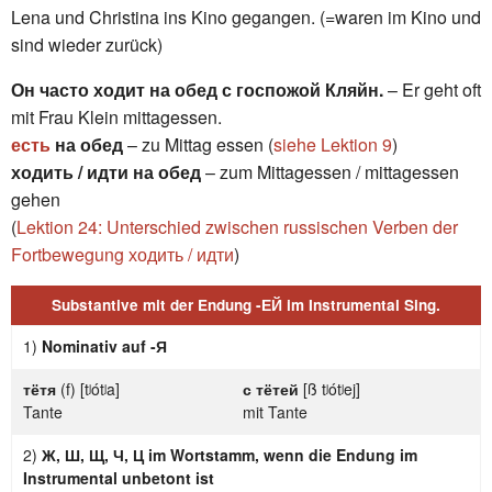
Lena und Christina ins Kino gegangen. (=waren im Kino und
sind wieder zurück)
Он часто ходит на обед с госпожой Кляйн.
– Er geht oft
mit Frau Klein mittagessen.
есть
на обед
– zu Mittag essen (
siehe Lektion 9
)
ходить / идти на обед
– zum Mittagessen / mit­tag­es­sen
gehen
(
Lektion 24: Unterschied zwischen russischen Verben der
Fortbewegung ходить / идти
)
Substantive mit der Endung -ЕЙ im Instrumental Sing.
1)
Nominativ auf -Я
тётя
(f) [tʲótʲa]
с тётей
[ß tʲótʲej]
Tante
mit Tante
2)
Ж, Ш, Щ, Ч, Ц im Wortstamm, wenn die Endung im
Instrumental unbetont ist