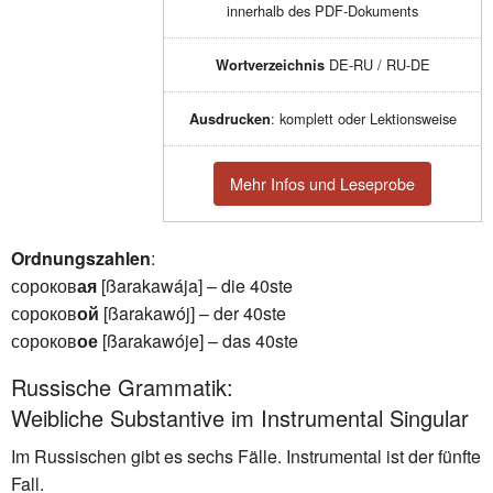
innerhalb des PDF-Dokuments
DE-RU / RU-DE
Wortverzeichnis
: komplett oder Lektionsweise
Ausdrucken
Mehr Infos und Leseprobe
Ordnungszahlen
:
сороков
ая
[ßarakawája] – die 40ste
сороков
ой
[ßarakawój] – der 40ste
сороков
ое
[ßarakawóje] – das 40ste
Russische Grammatik:
Weibliche Substantive im Instrumental Singular
Im Russischen gibt es sechs Fälle. Instrumental ist der fünfte
Fall.