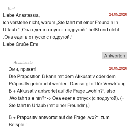
Emi
Liebe Anastassia,
24.05.2026
ich verstehe nicht, warum „Sie fährt mit einer Freundin in
Urlaub.“ „Она едет в отпуск с подругой.“ heißt und nicht
„Она едет в отпускe с подругой.“
Liebe Grüße Emi
Antworten
Anastassia
Эми, привет!
26.05.2026
Die Präposition В kann mit dem Akkusativ oder dem
Präpositiv gebraucht werden. Das sorgt oft für Verwirrung.
В + Akkusativ antwortet auf die Frage „wohin?“, also
„Wo fährt sie hin?“ -> Она едет в отпуск (с подругой). (=
Sie fährt in Urlaub (mit einer Freundin).)
В + Präpositiv antwortet auf die Frage „wo?“, zum
Beispiel: