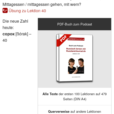
Mittagessen / mit­tag­es­sen gehen, mit wem?
Übung zu Lektion 40
Die neue Zahl
PDF-Buch zum Podcast
heute:
сорок
[ßórak] –
40
der ersten 100 Lektionen auf 479
Alle Texte
Seiten (DIN A4)
auf andere Lektionen
Querverweise