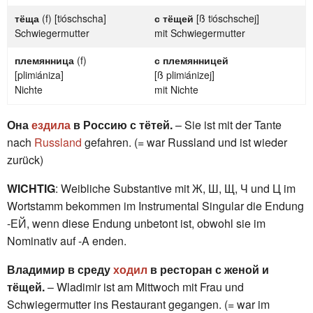
тёща
(f) [tʲóschscha]
с тёщей
[ß tʲóschschej]
Schwiegermutter
mit Schwiegermutter
племянница
(f)
с племянницей
[plimʲániza]
[ß plimʲánizej]
Nichte
mit Nichte
Она
ездила
в Россию с тётей.
– Sie ist mit der Tante
nach
Russland
gefahren. (= war Russland und ist wieder
zurück)
WICHTIG
: Weibliche Substantive mit Ж, Ш, Щ, Ч und Ц im
Wortstamm bekommen im Instrumental Singular die Endung
-ЕЙ, wenn diese Endung unbetont ist, obwohl sie im
Nominativ auf -A enden.
Владимир в среду
ходил
в ресторан с женой и
тёщей.
– Wladimir ist am Mittwoch mit Frau und
Schwiegermutter ins Restaurant gegangen. (= war im