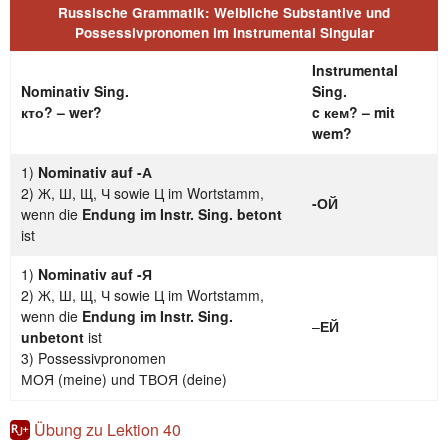
Russische Grammatik: Weibliche Substantive und
Possessivpronomen im Instrumental Singular
Instrumental
Nominativ Sing.
Sing.
кто? – wer?
c кем? – mit
wem?
1)
Nominativ auf -А
2) Ж, Ш, Щ, Ч sowie Ц im Wortstamm,
-ОЙ
wenn die
Endung im Instr. Sing. betont
ist
1)
Nominativ auf -Я
2) Ж, Ш, Щ, Ч sowie Ц im Wortstamm,
wenn die
Endung im Instr. Sing.
–
ЕЙ
unbetont
ist
3) Possessivpronomen
МОЯ (meine) und ТВОЯ (deine)
Übung zu Lektion 40