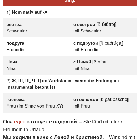
Sing.
1)
Nominativ auf -А
сестра
с сестрой
[ß-ßißtrój]
Schwester
mit Schwester
подруга
с подругой
[ß padrúgaj]
Freundin
mit Freundin
Нина
с Ниной
[ß nínaj]
Nina
mit Nina
2)
Ж, Ш, Щ, Ч, Ц im Wortstamm, wenn die Endung im
Instrumental betont ist
госпожа
с госпожой
[ß gaßpaschój]
Frau (im Sinne von Frau XY)
mit Frau
Она
едет
в отпуск с подругой.
– Sie fährt mit einer
Freundin in Urlaub.
Мы ходили в кино с Леной и Кристиной.
– Wir sind mit