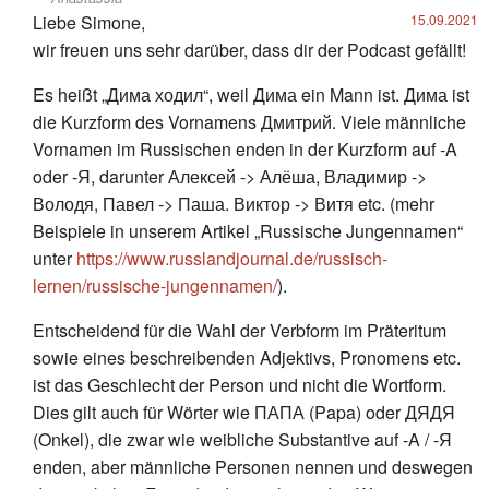
Liebe Simone,
15.09.2021
wir freuen uns sehr darüber, dass dir der Podcast gefällt!
Es heißt „Дима ходил“, weil Дима ein Mann ist. Дима ist
die Kurzform des Vornamens Дмитрий. Viele männliche
Vornamen im Russischen enden in der Kurzform auf -A
oder -Я, darunter Алексей -> Алёша, Владимир ->
Володя, Павел -> Паша. Виктор -> Витя etc. (mehr
Beispiele in unserem Artikel „Russische Jungennamen“
unter
https://www.russlandjournal.de/russisch-
lernen/russische-jungennamen/
).
Entscheidend für die Wahl der Verbform im Präteritum
sowie eines beschreibenden Adjektivs, Pronomens etc.
ist das Geschlecht der Person und nicht die Wortform.
Dies gilt auch für Wörter wie ПАПА (Papa) oder ДЯДЯ
(Onkel), die zwar wie weibliche Substantive auf -A / -Я
enden, aber männliche Personen nennen und deswegen