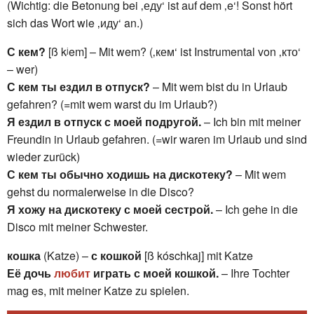
(Wichtig: die Betonung bei ‚еду‘ ist auf dem ‚e‘! Sonst hört
sich das Wort wie ‚иду‘ an.)
С кем?
[ß kʲem] – Mit wem? (‚кем‘ ist Instrumental von ‚кто‘
– wer)
С кем ты ездил в отпуск?
– Mit wem bist du in Urlaub
gefahren? (=mit wem warst du im Urlaub?)
Я ездил в отпуск с моей подругой.
– Ich bin mit meiner
Freundin in Urlaub gefahren. (=wir waren im Urlaub und sind
wieder zurück)
С кем ты обычно ходишь на дискотеку?
– Mit wem
gehst du normalerweise in die Disco?
Я хожу на дискотеку с моей сестрой.
– Ich gehe in die
Disco mit meiner Schwester.
кошка
(Katze) –
с кошкой
[ß kóschkaj] mit Katze
Её дочь
любит
играть с моей кошкой.
– Ihre Tochter
mag es, mit meiner Katze zu spielen.