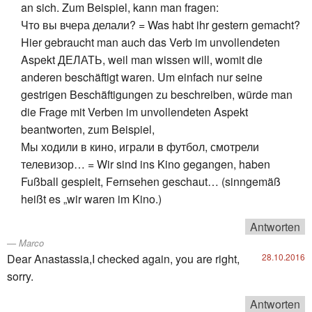
an sich. Zum Beispiel, kann man fragen:
Что вы вчера делали? = Was habt ihr gestern gemacht?
Hier gebraucht man auch das Verb im unvollendeten
Aspekt ДЕЛАТЬ, weil man wissen will, womit die
anderen beschäftigt waren. Um einfach nur seine
gestrigen Beschäftigungen zu beschreiben, würde man
die Frage mit Verben im unvollendeten Aspekt
beantworten, zum Beispiel,
Мы ходили в кино, играли в футбол, смотрели
телевизор… = Wir sind ins Kino gegangen, haben
Fußball gespielt, Fernsehen geschaut… (sinngemäß
heißt es „wir waren im Kino.)
Antworten
Marco
Dear Anastassia,I checked again, you are right,
28.10.2016
sorry.
Antworten