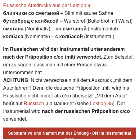
Russische Ausdrücke aus der Lektion 9
:
блинчики со сметаной
– Blini mit saurer Sahne
бутерброд с колбасой
– Wurstbrot (Butterbrot mit Wurst)
сметана
(Nominativ) –
со сметаной
(Instrumental)
колбаса
(Nominativ) –
с колбасой
(Instrumental)
Im Russischen wird der Instrumental unter anderem
nach der Präposition c/co (mit) verwendet.
Zum Beispiel,
um zu sagen, dass man mit einer Person etwas
unternommen hat.
ACHTUNG
: Nicht verwechseln mit dem Ausdruck „mit dem
Auto fahren“! Denn die deutsche Präposition ‚mit‘ wird ins
Russische nicht immer als c/co übersetzt. „Mit dem Auto“
heißt auf
Russisch
„на машине“ (siehe
Lektion 35
). Der
Instrumental wird
nach der russischen Präposition c/co
verwendet.
Substantive und Namen mit der Endung -ОЙ im Instrumental