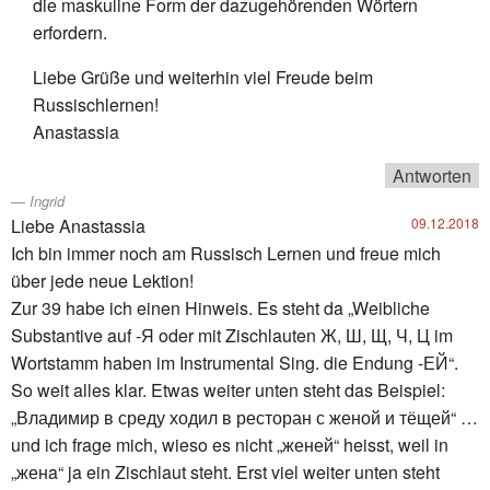
die maskuline Form der dazugehörenden Wörtern
erfordern.
Liebe Grüße und weiterhin viel Freude beim
Russischlernen!
Anastassia
Antworten
Ingrid
Liebe Anastassia
09.12.2018
Ich bin immer noch am Russisch Lernen und freue mich
über jede neue Lektion!
Zur 39 habe ich einen Hinweis. Es steht da „Weibliche
Substantive auf -Я oder mit Zischlauten Ж, Ш, Щ, Ч, Ц im
Wortstamm haben im Instrumental Sing. die Endung -ЕЙ“.
So weit alles klar. Etwas weiter unten steht das Beispiel:
„Владимир в среду ходил в ресторан с женой и тёщей“ …
und ich frage mich, wieso es nicht „женей“ heisst, weil in
„женa“ ja ein Zischlaut steht. Erst viel weiter unten steht