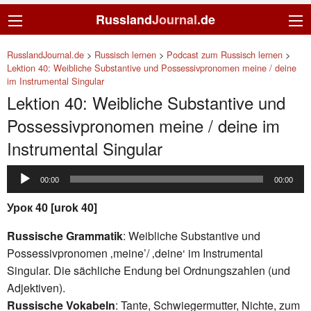
Russland
Journal
.de
RusslandJournal.de
>
Russisch lernen
>
Podcast zum Russisch lernen
>
Lektion 40: Weibliche Substantive und Possessivpronomen meine / deine
im Instrumental Singular
Lektion 40: Weibliche Substantive und
Possessivpronomen meine / deine im
Instrumental Singular
Audio-
00:00
00:00
Player
Урок 40 [urok 40]
Russische Grammatik
: Weibliche Substantive und
Possessivpronomen ‚meine’/ ‚deine‘ im Instrumental
Singular. Die sächliche Endung bei Ordnungszahlen (und
Adjektiven).
Russische Vokabeln
: Tante, Schwiegermutter, Nichte, zum