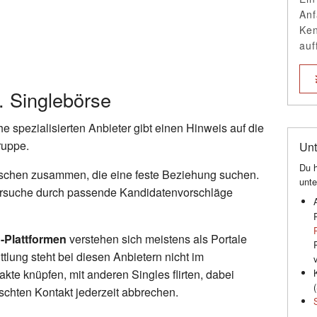
Anf
Ken
auf
. Singlebörse
 spezialisierten Anbieter gibt einen Hinweis auf die
ruppe.
Unt
Du h
schen zusammen, die eine feste Beziehung suchen.
unte
nersuche durch passende Kandidatenvorschläge
-Plattformen
verstehen sich meistens als Portale
lung steht bei diesen Anbietern nicht im
kte knüpfen, mit anderen Singles flirten, dabei
(
hten Kontakt jederzeit abbrechen.