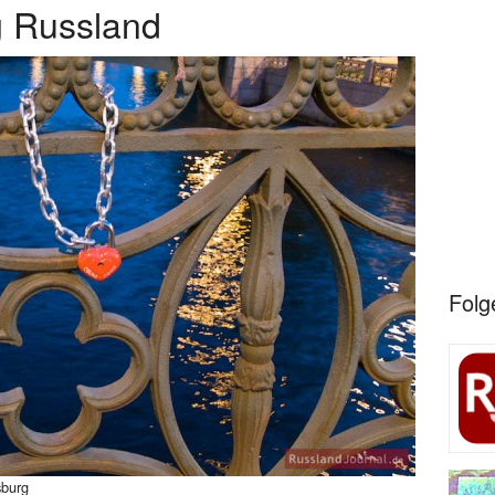
g Russland
Folg
sburg