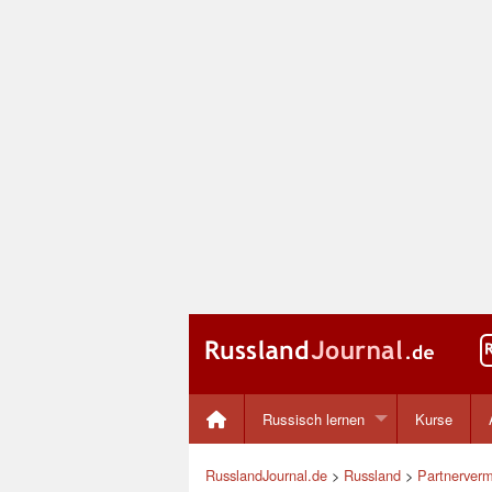
Russisch lernen
Kurse
RusslandJournal.de
>
Russland
>
Partnerverm