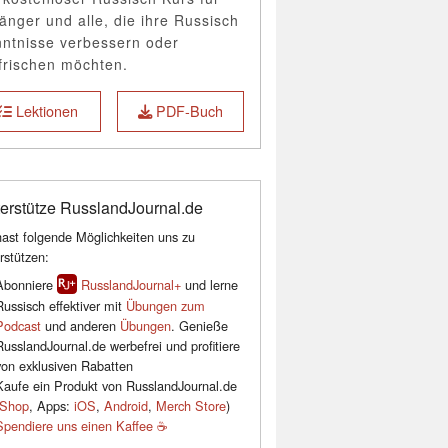
änger und alle, die ihre Russisch
ntnisse verbessern oder
frischen möchten.
Lektionen
PDF-Buch
erstütze RusslandJournal.de
ast folgende Möglichkeiten uns zu
rstützen:
Abonniere
RusslandJournal+
und lerne
Russisch effektiver mit
Übungen zum
Podcast
und anderen
Übungen
. Genieße
RusslandJournal.de werbefrei und profitiere
von exklusiven Rabatten
Kaufe ein Produkt von RusslandJournal.de
Shop
, Apps:
iOS
,
Android
,
Merch Store
)
Spendiere uns einen Kaffee ☕️