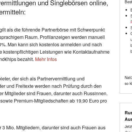
ermittlungen und Singlebörsen online,
Best
rmitteln:
lt als die führende Partnerbörse mit Schwerpunkt
sprachigem Raum. Profilanzeigen werden manuell
i 60%. Man kann sich kostenlos anmelden und nach
ie kostenpflichtigen Leistungen wie Kontaktaufnahme
nd€hips bezahlt.
Mehr Infos
Natü
ieter, der sich als Partnervermittlung und
so k
ilder und Freitexte werden nach Prüfung durch den
er Mitglieder sind Frauen, darunter auch Russinnen.
 sowie Premium-Mitgliedschaften ab 19,90 Euro pro
Rus
Au
Jetz
 3 Mio. Mitgliedern, darunter sind auch Frauen aus