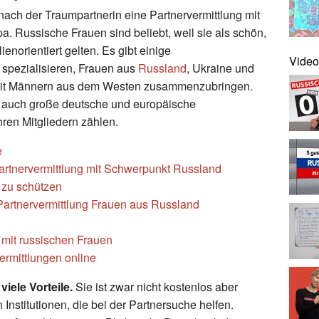
ach der Traumpartnerin eine Partnervermittlung mit
 Russische Frauen sind beliebt, weil sie als schön,
ienorientiert gelten. Es gibt einige
Video
f spezialisieren, Frauen aus
Russland
, Ukraine und
mit Männern aus dem Westen zusammenzubringen.
s auch große deutsche und europäische
hren Mitgliedern zählen.
e
Partnervermittlung mit Schwerpunkt Russland
m zu schützen
 Partnervermittlung Frauen aus Russland
mit russischen Frauen
rmittlungen online
viele Vorteile.
Sie ist zwar nicht kostenlos aber
 Institutionen, die bei der Partnersuche helfen.