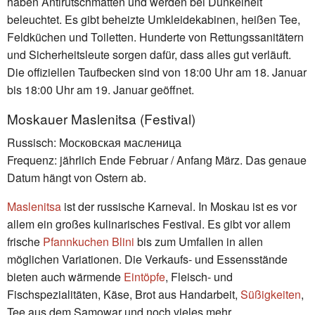
haben Antirutschmatten und werden bei Dunkelheit
beleuchtet. Es gibt beheizte Umkleidekabinen, heißen Tee,
Feldküchen und Toiletten. Hunderte von Rettungssanitätern
und Sicherheitsleute sorgen dafür, dass alles gut verläuft.
Die offiziellen Taufbecken sind von 18:00 Uhr am 18. Januar
bis 18:00 Uhr am 19. Januar geöffnet.
Moskauer Maslenitsa (Festival)
Russisch: Московская масленица
Frequenz: jährlich Ende Februar / Anfang März. Das genaue
Datum hängt von Ostern ab.
Maslenitsa
ist der russische Karneval. In Moskau ist es vor
allem ein großes kulinarisches Festival. Es gibt vor allem
frische
Pfannkuchen Blini
bis zum Umfallen in allen
möglichen Variationen. Die Verkaufs- und Essensstände
bieten auch wärmende
Eintöpfe
, Fleisch- und
Fischspezialitäten, Käse, Brot aus Handarbeit,
Süßigkeiten
,
Tee aus dem Samowar und noch vieles mehr.