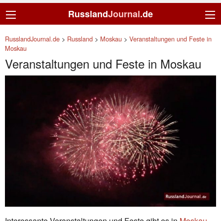
Russland
Journal
.de
RusslandJournal.de
>
Russland
>
Moskau
>
Veranstaltungen und Feste in
Moskau
Veranstaltungen und Feste in Moskau
Interessante Veranstaltungen und Feste gibt es in
Moskau