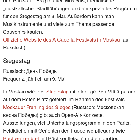
den Parks auf. Es gibt auch Musicals, thematische
„musikalische“ Stadtführungen und ein spezielles Programm
für den Siegestag am 9. Mai. Außerdem kann man
Musikinstrumente und viele zum Thema passende
Souvenirs kaufen.
Offizielle Website des A Capella Festivals in Moskau
(auf
Russisch)
Siegestag
Russisch: День Победы
Frequenz: jährlich am 9. Mai
In Moskau wird der
Siegestag
mit einer großen Militärparade
auf dem Roten Platz gefeiert. Im Rahmen des Festivals
Moskauer Frühling des Sieges
(Russisch: Московская
весна Победы) gibt auch Open-Air-Konzerte,
Ausstellungen, viel Unterhaltungsprogramm in den Parks,
Feldküchen mit Gerichten der Truppenverpflegung (wie
Buchweizenbrei
mit Büchsenfleisch) und ein großes