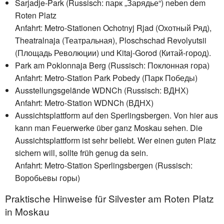
Sarjadje-Park (Russisch: парк „Зарядье“) neben dem
Roten Platz
Anfahrt: Metro-Stationen Ochotnyj Rjad (Охотный Ряд),
Theatralnaja (Театральная), Ploschschad Revolyutsii
(Площадь Революции) und Kitaj-Gorod (Китай-город).
Park am Poklonnaja Berg (Russisch: Поклонная гора)
Anfahrt: Metro-Station Park Pobedy (Парк Победы)
Ausstellungsgelände WDNCh (Russisch: ВДНХ)
Anfahrt: Metro-Station WDNCh (ВДНХ)
Aussichtsplattform auf den Sperlingsbergen. Von hier aus
kann man Feuerwerke über ganz Moskau sehen. Die
Aussichtsplattform ist sehr beliebt. Wer einen guten Platz
sichern will, sollte früh genug da sein.
Anfahrt: Metro-Station Sperlingsbergen (Russisch:
Воробьевы горы)
Praktische Hinweise für Silvester am Roten Platz
in Moskau