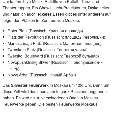
Uhr laufen. Live-Musik, Auftritte von Ballett-, Tanz- und
Theatertruppen, Eis-Shows, Licht-Projektionen, Diskotheken
und natürlich auch leckeres Essen gibt es unter anderem auf
folgenden Plätzen im Zentrum von Moskau:
Roter Platz (Russisch: Красная площадь)
Platz der Revolution (Russisch: площадь Революции)
Maneschnaja Platz (Russisch: Манежная площадь)
Twerskaja Platz (Russisch: Тверская улица)
Twerskoj Boulevard (Russisch: Тверской бульвар)
Novopushkinskij Skwer (Russisch: Новопушкинский
сквер)
Novyj Arbat (Russisch: Новый Арбат)
Das
Silvester Feuerwerk
in Moskau um 1:00 Uhr. Denn um
diese Zeit wird das neue Jahr in ganz Russland begonnen
haben. Es wird an 38 verschiedenen Orten in Moskau
Feuerwerke geben. Die besten Feuerwerke Moskaus: