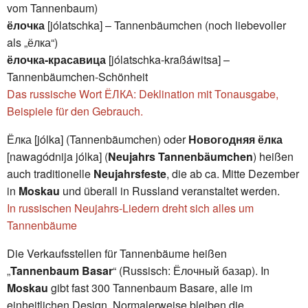
vom Tannenbaum)
ёлочка
[jólatschka] – Tannenbäumchen (noch liebevoller
als „ёлка“)
ёлочка-красавица
[jólatschka-kraßáwitsa] –
Tannenbäumchen-Schönheit
Das russische Wort ЁЛКА: Deklination mit Tonausgabe,
Beispiele für den Gebrauch.
Ёлка [jólka] (Tannenbäumchen) oder
Новогодняя ёлка
[nawagódnija jólka] (
Neujahrs Tannenbäumchen
) heißen
auch traditionelle
Neujahrsfeste
, die ab ca. Mitte Dezember
in
Moskau
und überall in Russland veranstaltet werden.
In russischen Neujahrs-Liedern dreht sich alles um
Tannenbäume
Die Verkaufsstellen für Tannenbäume heißen
„
Tannenbaum Basar
“ (Russisch: Ёлочный базар). In
Moskau
gibt fast 300 Tannenbaum Basare, alle im
einheitlichen Design. Normalerweise bleiben die