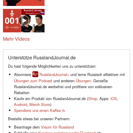
Mehr Videos
Unterstütze RusslandJournal.de
Du hast folgende Möglichkeiten uns zu unterstützen:
Abonniere
RusslandJournal+
und lerne Russisch effektiver mit
Übungen zum Podcast
und anderen
Übungen
. Genieße
RusslandJournal.de werbefrei und profitiere von exklusiven
Rabatten
Kaufe ein Produkt von RusslandJournal.de (
Shop
, Apps:
iOS
,
Android
,
Merch Store
)
Spendiere uns einen Kaffee ☕️
Bestelle etwas bei unseren Partnern:
Beantrage dein
Visum für Russland
Schließe eine
Krankenversicherung für Russland
ab