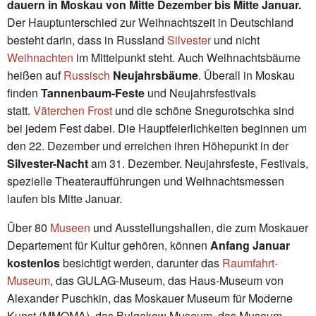
dauern in Moskau von Mitte Dezember bis Mitte Januar.
Der Hauptunterschied zur Weihnachtszeit in Deutschland
besteht darin, dass in Russland
Silvester
und nicht
Weihnachten
im Mittelpunkt steht. Auch Weihnachtsbäume
heißen auf
Russisch
Neujahrsbäume
. Überall in Moskau
finden
Tannenbaum-Feste
und Neujahrsfestivals
statt.
Väterchen Frost
und die schöne Snegurotschka sind
bei jedem Fest dabei. Die Hauptfeierlichkeiten beginnen um
den 22. Dezember und erreichen ihren Höhepunkt in der
Silvester-Nacht
am 31. Dezember. Neujahrsfeste, Festivals,
spezielle Theateraufführungen und Weihnachtsmessen
laufen bis Mitte Januar.
Über 80
Museen
und Ausstellungshallen, die zum Moskauer
Departement für Kultur gehören, können
Anfang Januar
kostenlos
besichtigt werden, darunter das
Raumfahrt-
Museum
, das GULAG-Museum, das Haus-Museum von
Alexander Puschkin, das Moskauer Museum für Moderne
Kunst (MMOMA), das Bulgakow Museum, das Museum-