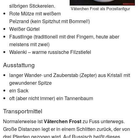
silbrigen Stickereien.
Väterchen Frost als Porzellanfigur
Rote Mütze mit weißem
Pelzrand (kein Spitzhut mit Bommel!)
Weißer Gürtel
Fäustlinge (traditionell mit drei Fingern, heute aber
meistens mit zwei)
Walenki – warme russische Filzstiefel
Ausstattung
langer Wander- und Zauberstab (Zepter) aus Kristall mit
gewundener Spitze
ein Sack
oft (aber nicht immer) ein Tannenbaum
Transportmittel
Normalerweise ist
Väterchen Frost
zu Fuss unterwegs.
Große Distanzen legt er in einem Schlitten zurück, der von
drei Pferden gezogen wird. Auf Russisch heißt dieses