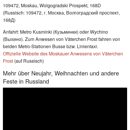
109472, Moskau, Wolgogradski Prospekt, 168D
(Russisch: 109472, г. Москва, Волгоградский проспект,
168Д)
Anfahrt: Metro Kusminki (Кузьминки) oder Wychino
(Выхино). Zum Anwesen von Väterchen Frost fahren von
beiden Metro-Stationen Busse bzw. Linientaxi.
Offizielle Website des Moskauer Anwesens von Väterchen
Frost
(auf Russisch)
Mehr über Neujahr, Weihnachten und andere
Feste in Russland