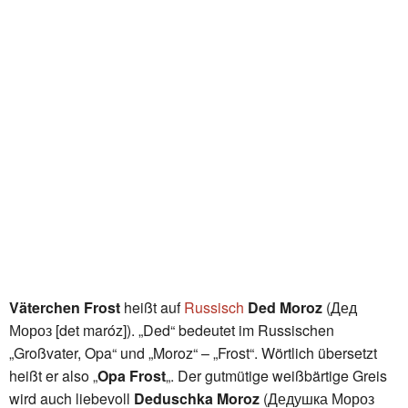
Väterchen Frost
heißt auf
Russisch
Ded Moroz
(Дед
Мороз [det maróz]). „Ded“ bedeutet im Russischen
„Großvater, Opa“ und „Moroz“ – „Frost“. Wörtlich übersetzt
heißt er also „
Opa Frost
„. Der gutmütige weißbärtige Greis
wird auch liebevoll
Deduschka Moroz
(Дедушка Мороз