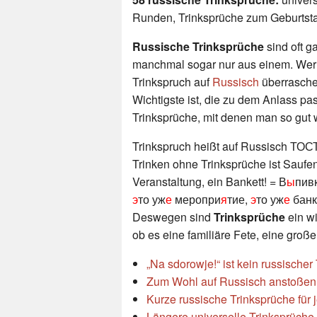
Runden, Trinksprüche zum Geburtstag
Russische Trinksprüche
sind oft g
manchmal sogar nur aus einem. Wer 
Trinkspruch auf
Russisch
überraschen
Wichtigste ist, die zu dem Anlass pa
Trinksprüche, mit denen man so gut wi
Trinkspruch heißt auf Russisch ТОСТ 
Trinken ohne Trinksprüche ist Saufen
Veranstaltung, ein Bankett! = В
ы
пивк
э
то уж
е
меропри
я
тие,
э
то уж
е
банк
Deswegen sind
Trinksprüche
ein w
ob es eine familiäre Fete, eine große 
„Na sdorowje!“ ist kein russischer
Zum Wohl auf Russisch anstoßen
Kurze russische Trinksprüche für
Längere universelle Trinksprüche