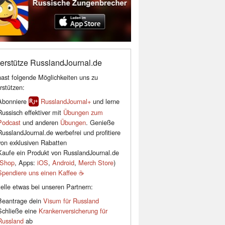
erstütze RusslandJournal.de
ast folgende Möglichkeiten uns zu
rstützen:
Abonniere
RusslandJournal+
und lerne
Russisch effektiver mit
Übungen zum
Podcast
und anderen
Übungen
. Genieße
RusslandJournal.de werbefrei und profitiere
von exklusiven Rabatten
Kaufe ein Produkt von RusslandJournal.de
Shop
, Apps:
iOS
,
Android
,
Merch Store
)
Spendiere uns einen Kaffee ☕️
elle etwas bei unseren Partnern:
Beantrage dein
Visum für Russland
Schließe eine
Krankenversicherung für
Russland
ab