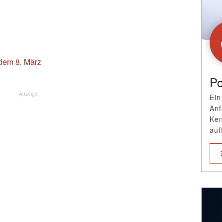
 dem 8. März
Po
Anzeige
Ein
Anf
Ken
auf