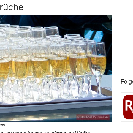
prüche
Folg
ass
ell zu jedem Anlass, zu informellen Wodka-