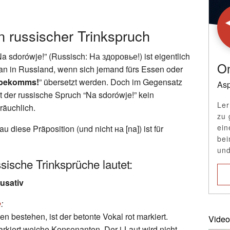
in russischer Trinkspruch
a sdorówje!” (Russisch: Hа здоровье!) ist eigentlich
On
man in Russland, wenn sich jemand fürs Essen oder
 bekomms!
” übersetzt werden. Doch im Gegensatz
Asp
der russische Spruch “Na sdorówje!” kein
Ler
räuchlich.
zu 
ein
 diese Präposition (und nicht на [na]) ist für
bei
und
sische Trinksprüche lautet:
usativ
e
:
n bestehen, ist der betonte Vokal rot markiert.
Video
markiert weiche Konsonanten. Der j-Laut wird nicht