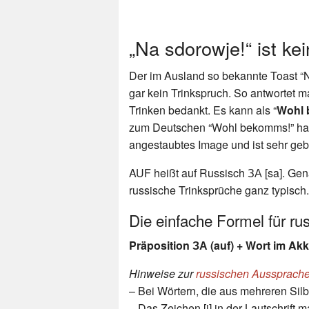
„Na sdorowje!“ ist ke
Der im Ausland so bekannte Toast “N
gar kein Trinkspruch. So antwortet 
Trinken bedankt. Es kann als “
Wohl
zum Deutschen “Wohl bekomms!” hat 
angestaubtes Image und ist sehr geb
AUF heißt auf Russisch ЗА [sa]. Genau
russische Trinksprüche ganz typisch.
Die einfache Formel für rus
Präposition ЗА (auf) + Wort im Akk
Hinweise zur
russischen Aussprach
– Bei Wörtern, die aus mehreren Silbe
– Das Zeichen [j] in der Lautschrift 