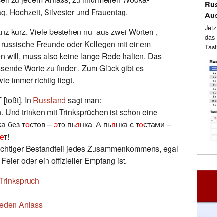
Rus
, Hochzeit, Silvester und Frauentag.
Au
Jetz
anz kurz. Viele bestehen nur aus zwei Wörtern,
das 
russische Freunde oder Kollegen mit einem
Tast
 will, muss also keine lange Rede halten. Das
ssende Worte zu finden. Zum Glück gibt es
e immer richtig liegt.
[toßt]. In
Russland
sagt man:
. Und trinken mit Trinksprüchen ist schon eine
а без т
о
стов –
э
то пь
я
нка. А пь
я
нка с т
о
стами –
е
т!
ichtiger Bestandteil jedes Zusammenkommens, egal
Feier oder ein offizieller Empfang ist.
 Trinkspruch
 jeden Anlass