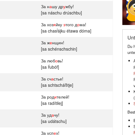
За н
а
шу др
у
жбу!
[sa náschu drúschbu]
За хоз
я
йку
э
того д
о
ма!
j
[sa chas
ájku étawa dóma]
Unt
За ж
е
нщин!
Du h
[sa schénschschin]
unte
За люб
о
вь!
j
[sa l
ubóf]
За сч
а
стье!
[sa schtscháßtje]
За род
и
телей!
(
[sa radítilej]
Best
За уд
а
чу!
[sa udátschu]
За усп
е
х!