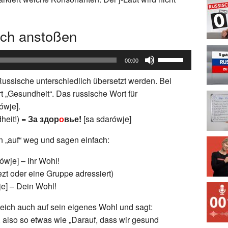
ch anstoßen
Pfeiltasten
00:00
Hoch/Runter
ussische unterschiedlich übersetzt werden. Bei
benutzen,
t „Gesundheit“. Das russische Wort für
um
die
wje].
Lautstärke
heit!)
= За здор
о
вье!
[sa sdarówje]
zu
n „auf“ weg und sagen einfach:
regeln.
wje] – Ihr Wohl!
zt oder eine Gruppe adressiert)
je] – Dein Wohl!
leich auch auf sein eigenes Wohl und sagt:
 also so etwas wie „Darauf, dass wir gesund