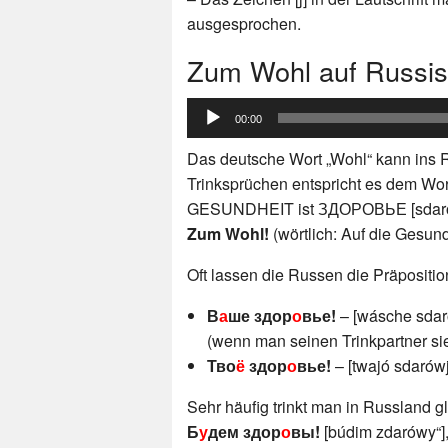
ausgesprochen.
Zum Wohl auf Russis
Audio-
00:00
Player
Das deutsche Wort „Wohl“ kann ins R
Trinksprüchen entspricht es dem Wor
GESUNDHEIT ist ЗДОРОВЬЕ [sdaró
Zum Wohl!
(wörtlich: Auf die Gesund
Oft lassen die Russen die Präpositio
В
а
ше здор
о
вье!
– [wásche sdaró
(wenn man seinen Trinkpartner sie
Тво
ё
здор
о
вье!
– [twajó sdarów
Sehr häufig trinkt man in Russland g
Б
у
дем здор
о
вы!
[búdim zdarówy“],