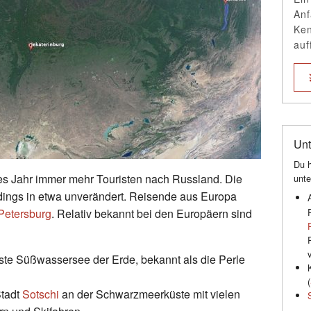
Anf
Ken
auf
Unt
Du h
 Jahr immer mehr Touristen nach Russland. Die
unte
rdings in etwa unverändert. Reisende aus Europa
 Petersburg
. Relativ bekannt bei den Europäern sind
lteste Süßwassersee der Erde, bekannt als die Perle
(
Stadt
Sotschi
an der Schwarzmeerküste mit vielen