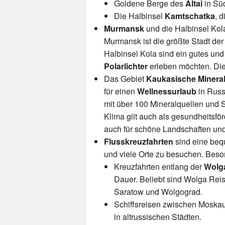
Goldene Berge des
Altai
in Süd
Die Halbinsel
Kamtschatka
, d
Murmansk
und die Halbinsel Kol
Murmansk ist die größte Stadt der
Halbinsel Kola sind ein gutes und 
Polarlichter
erleben möchten. Die 
Das Gebiet
Kaukasische Minera
für einen
Wellnessurlaub
in Russ
mit über 100 Mineralquellen und 
Klima gilt auch als gesundheitsfö
auch für schöne Landschaften und
Flusskreuzfahrten
sind eine beq
und viele Orte zu besuchen. Beson
Kreuzfahrten entlang der
Wolg
Dauer. Beliebt sind Wolga Reis
Saratow und Wolgograd.
Schiffsreisen zwischen Moskau 
in altrussischen Städten.