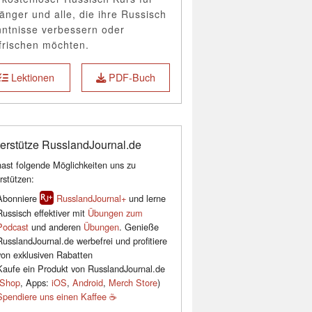
änger und alle, die ihre Russisch
ntnisse verbessern oder
frischen möchten.
Lektionen
PDF-Buch
erstütze RusslandJournal.de
ast folgende Möglichkeiten uns zu
rstützen:
Abonniere
RusslandJournal+
und lerne
Russisch effektiver mit
Übungen zum
Podcast
und anderen
Übungen
. Genieße
RusslandJournal.de werbefrei und profitiere
von exklusiven Rabatten
Kaufe ein Produkt von RusslandJournal.de
Shop
, Apps:
iOS
,
Android
,
Merch Store
)
Spendiere uns einen Kaffee ☕️