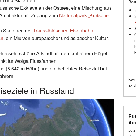
n und Skifahren
Best
russische Exklave an der Ostsee, eine Mischung aus
Architektur mit Zugang zum
Nationalpark „Kurische
en Stationen der
Transsibirischen Eisenbahn
an
, ein Mix von europäischer und asiatischer Kultur,
 eine sehr schöne Altstadt mit dem auf einem Hügel
kt für Wolga Flussfahrten
nd (5.642 m Höhe) und ein beliebtes Reiseziel bei
ahrern
Natü
so k
seziele in Russland
Rus
Au
Jetz