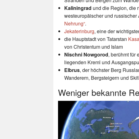
Stränden und Bergen zum Wander
Kaliningrad
und die Region, die 
westeuropäischer und russischer 
Nehrung“
.
Jekaterinburg
, eine der wichtigst
die Hauptstadt von Tatarstan
Kas
von Christentum und Islam
Nischni Nowgorod
, berühmt für
liegenden Kreml und Ausgangspun
Elbrus
, der höchster Berg Russla
Wanderern, Bergsteigern und Skif
Weniger bekannte Rei