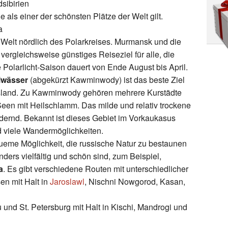
sibirien
ie als einer der schönsten Plätze der Welt gilt.
a
 Welt nördlich des Polarkreises. Murmansk und die
vergleichsweise günstiges Reiseziel für alle, die
Polarlicht-Saison dauert von Ende August bis April.
lwässer
(abgekürzt Kawminwody) ist das beste Ziel
land. Zu Kawminwody gehören mehrere Kurstädte
Seen mit Heilschlamm. Das milde und relativ trockene
rdernd. Bekannt ist dieses Gebiet im Vorkaukasus
 viele Wandermöglichkeiten.
ueme Möglichkeit, die russische Natur zu bestaunen
ders vielfältig und schön sind, zum Beispiel,
a
. Es gibt verschiedene Routen mit unterschiedlicher
en mit Halt in
Jaroslawl
, Nischni Nowgorod, Kasan,
und St. Petersburg mit Halt in Kischi, Mandrogi und