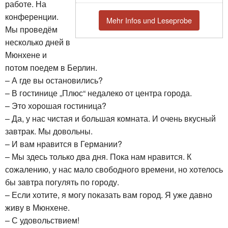
работе. На
конференции.
Mehr Infos und Leseprobe
Мы проведём
несколько дней в
Мюнхене и
потом поедем в Берлин.
– А где вы остановились?
– В гостинице „Плюс“ недалеко от центра города.
– Это хорошая гостиница?
– Да, у нас чистая и большая комната. И очень вкусный
завтрак. Мы довольны.
– И вам нравится в Германии?
– Мы здесь только два дня. Пока нам нравится. К
сожалению, у нас мало свободного времени, но хотелось
бы завтра погулять по городу.
– Если хотите, я могу показать вам город. Я уже давно
живу в Мюнхене.
– С удовольствием!