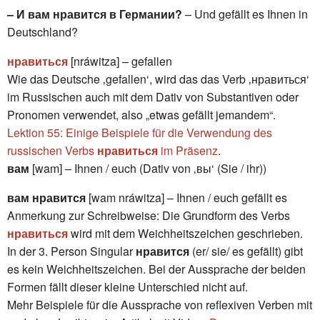
– И вам нравится в Германии?
– Und gefällt es Ihnen in
Deutschland?
нравиться
[nráwitza] – gefallen
Wie das Deutsche ‚gefallen‘, wird das das Verb ‚нравиться‘
im Russischen auch mit dem Dativ von Substantiven oder
Pronomen verwendet, also „etwas gefällt jemandem“.
Lektion 55: Einige Beispiele für die Verwendung des
russischen Verbs
нравиться
im Präsenz
.
вам
[wam] – Ihnen / euch (Dativ von ‚вы‘ (Sie / ihr))
вам нравится
[wam nráwitza] – Ihnen / euch gefällt es
Anmerkung zur Schreibweise: Die Grundform des Verbs
нравиться
wird mit dem Weichheitszeichen geschrieben.
In der 3. Person Singular
нравится
(er/ sie/ es gefällt) gibt
es kein Weichheitszeichen. Bei der Aussprache der beiden
Formen fällt dieser kleine Unterschied nicht auf.
Mehr Beispiele für die Aussprache von reflexiven Verben mit