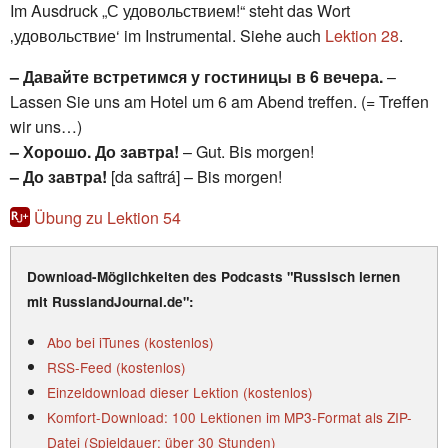
Im Ausdruck „С удовольствием!“ steht das Wort
‚удовольствие‘ im Instrumental. Siehe auch
Lektion 28
.
– Давайте встретимся у гостиницы в 6 вечера.
–
Lassen Sie uns am Hotel um 6 am Abend treffen. (= Treffen
wir uns…)
– Хорошо. До завтра!
– Gut. Bis morgen!
– До завтра!
[da saftrá] – Bis morgen!
Übung zu Lektion 54
Download-Möglichkeiten des Podcasts "Russisch lernen
mit RusslandJournal.de":
Abo bei iTunes (kostenlos)
RSS-Feed (kostenlos)
Einzeldownload dieser Lektion (kostenlos)
Komfort-Download: 100 Lektionen im MP3-Format als ZIP-
Datei (Spieldauer: über 30 Stunden)