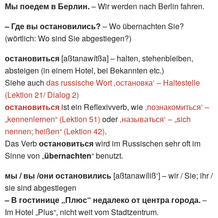
Мы поедем в Берлин.
– Wir werden nach Berlin fahren.
– Где вы остановились?
– Wo übernachten Sie?
(wörtlich: Wo sind Sie abgestiegen?)
остановиться
[aßtanawítßa] – halten, stehenbleiben,
absteigen (in einem Hotel, bei Bekannten etc.)
Siehe auch
das russische Wort ‚остановка‘ – Haltestelle
(Lektion 21/ Dialog 2)
остановиться
ist ein Reflexivverb, wie
‚познакомиться‘ –
„kennenlernen“ (Lektion 51)
oder
‚называться‘ – „sich
nennen; heißen“ (Lektion 42)
.
Das Verb
остановиться
wird im Russischen sehr oft im
Sinne von „
übernachten
“ benutzt.
мы / вы /они остановились
[aßtanawíliß‘] – wir / Sie; ihr /
sie sind abgestiegen
– В гостинице „Плюс“ недалеко от центра города.
–
Im Hotel „Plus“, nicht weit vom Stadtzentrum.