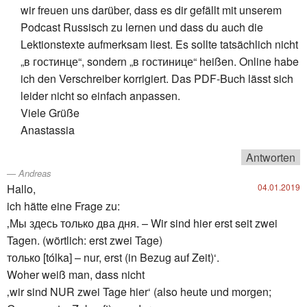
wir freuen uns darüber, dass es dir gefällt mit unserem
Podcast Russisch zu lernen und dass du auch die
Lektionstexte aufmerksam liest. Es sollte tatsächlich nicht
„в гостинце“, sondern „в гостинице“ heißen. Online habe
ich den Verschreiber korrigiert. Das PDF-Buch lässt sich
leider nicht so einfach anpassen.
Viele Grüße
Anastassia
Antworten
Andreas
Hallo,
04.01.2019
ich hätte eine Frage zu:
‚Мы здесь только два дня. – Wir sind hier erst seit zwei
Tagen. (wörtlich: erst zwei Tage)
только [tólka] – nur, erst (in Bezug auf Zeit)‘.
Woher weiß man, dass nicht
‚wir sind NUR zwei Tage hier‘ (also heute und morgen;